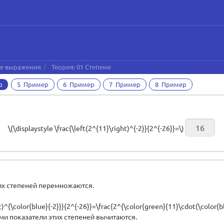
ие выражения
Теория: 01 Степени
р
5 Пример
6 Пример
7 Пример
8 Пример
\(\displaystyle \frac{\left(2^{11}\right)^{-2}}{2^{-26}}=\)
тих степеней перемножаются.
t)^{\color{blue}{-2}}}{2^{-26}}=\frac{2^{\color{green}{11}\cdot(\color{bl
и показатели этих степеней вычитаются.