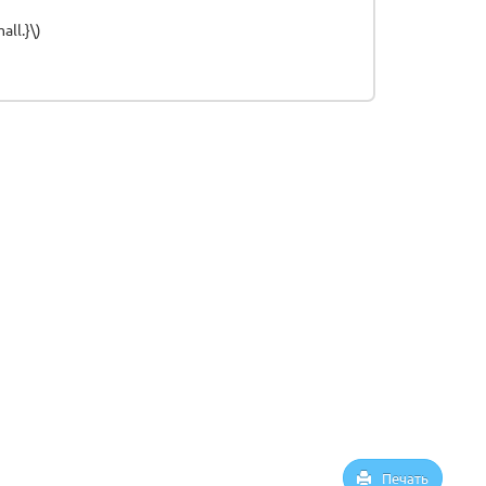
all.}\)
Печать