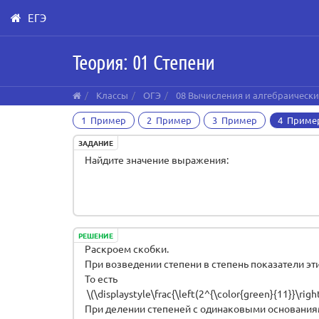
ЕГЭ
Skip
Теория: 01 Степени
to
main
content
Классы
ОГЭ
08 Вычисления и алгебраическ
1 Пример
2 Пример
3 Пример
4 Приме
ЗАДАНИЕ
Найдите значение выражения:
РЕШЕНИЕ
Раскроем скобки.
При возведении степени в степень показатели э
То есть
\(\displaystyle\frac{\left(2^{\color{green}{11}}\righ
При делении степеней с одинаковыми основаниям