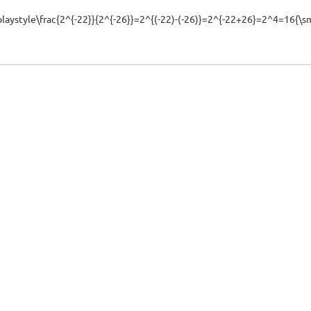
playstyle\frac{2^{-22}}{2^{-26}}=2^{(-22)-(-26)}=2^{-22+26}=2^4=16{\sm