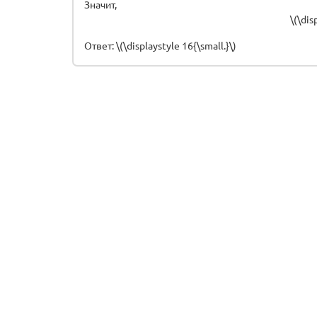
Значит,
\(\dis
Ответ: \(\displaystyle 16{\small.}\)