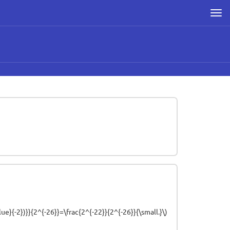
Men
ue}{-2})}}{2^{-26}}=\frac{2^{-22}}{2^{-26}}{\small.}\)