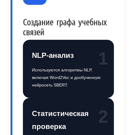
Создание графа учебных
связей
1
NLP-анализ
Используются алгоритмы NLP,
включая Word2Vec и дообученную
нейросеть SBERT.
2
Статистическая
проверка