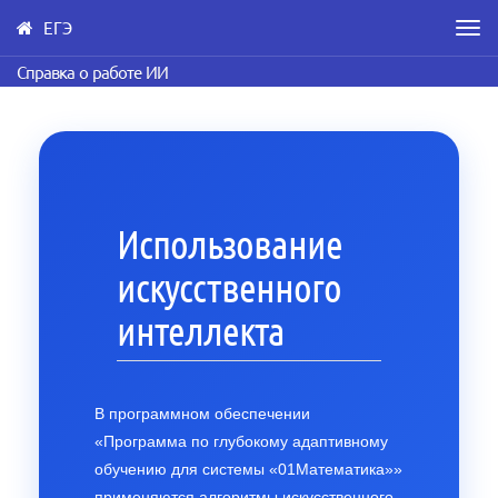
ЕГЭ
Men
Skip
Справка о работе ИИ
to
main
content
Использование
искусственного
интеллекта
В программном обеспечении
«Программа по глубокому адаптивному
обучению для системы «01Математика»»
применяются алгоритмы искусственного