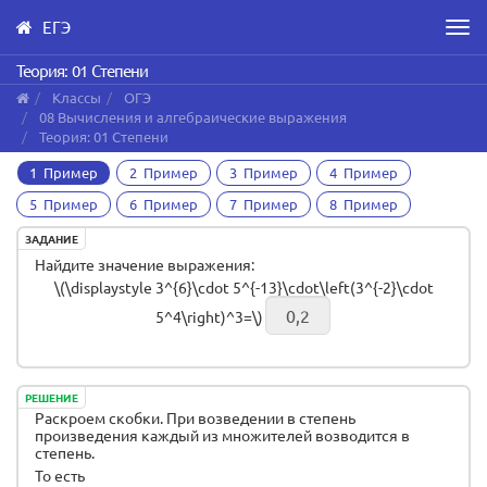
ЕГЭ
Men
Skip
Теория: 01 Степени
to
Классы
ОГЭ
main
08 Вычисления и алгебраические выражения
content
Теория: 01 Степени
1 Пример
2 Пример
3 Пример
4 Пример
5 Пример
6 Пример
7 Пример
8 Пример
ЗАДАНИЕ
Найдите значение выражения:
\(\displaystyle 3^{6}\cdot 5^{-13}\cdot\left(3^{-2}\cdot
5^4\right)^3=\)
РЕШЕНИЕ
Раскроем скобки. При возведении в степень
произведения каждый из множителей возводится в
степень.
То есть