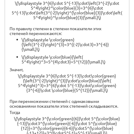
\(\displaystyle 3^{6}\cdot 5^{-13}\cdot\left(3^{-2}\cdot
5^4\right)^\color{blue}{3}=3^{6}\cdot
5^{-13}\cdot\left(3^{-2}\right)^{\color{blue}{3}}\cdot\left(
5^4\right)^\color{blue}{3}{\small.}\)
По правилу степени в степени показатели этих
степеней перемножаются:
\(\displaystyle \color{green}
{\left(3^{-2}\right)^{3}=3^{(-2)\cdot3}=3^{-6}}
{\small,}\)
\(\displaystyle \color{blue}{\left(
5^4\right)^3=5^{4\cdot3}=5^{12}}{\small.}\)
Значит,
\(\displaystyle 3^{6}\cdot 5^{-13}\cdot\color{green}
{\left(3^{-2}\right)^{3}}\cdot\color{blue}{\left(
5^4\right)^3}=3^{6}\cdot 5^{-13}\cdot\color{green}
{3^{-6}}\cdot \color{blue}{5^{12}}{\small.}\)
При перемножении степеней с одинаковыми
основаниями показатели этих степеней складываются.
Тогда
\(\displaystyle 3^{\color{green}{6}}\cdot 5^{\color{blue}
{-13}}\cdot3^{\color{green}{-6}}\cdot 5^{\color{blue}
{12}}=3^{\color{green}{6-6}}\cdot5^{\color{blue}
{-13+12}}=3^0\cdot5^{-1}=5^{-1}{\small.}\)