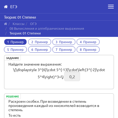
ЕГЭ
Men
Skip
Теория: 01 Степени
to
Классы
ОГЭ
main
08 Вычисления и алгебраические выражения
content
Теория: 01 Степени
1 Пример
2 Пример
3 Пример
4 Пример
5 Пример
6 Пример
7 Пример
8 Пример
ЗАДАНИЕ
Найдите значение выражения:
\(\displaystyle 3^{6}\cdot 5^{-13}\cdot\left(3^{-2}\cdot
5^4\right)^3=\)
РЕШЕНИЕ
Раскроем скобки. При возведении в степень
произведения каждый из множителей возводится в
степень.
То есть