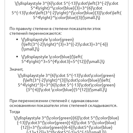
\(\displaystyle 3^{6}\cdot 5^{-13}\cdot\left(3^{-2}\cdot
5^4\right)^\color{blue}{3}=3^{6}\cdot
5^{-13}\cdot\left(3^{-2}\right)^{\color{blue}{3}}\cdot\left(
5^4\right)^\color{blue}{3}{\small.}\)
По правилу степени в степени показатели этих
степеней перемножаются:
\(\displaystyle \color{green}
{\left(3^{-2}\right)^{3}=3^{(-2)\cdot3}=3^{-6}}
{\small,}\)
\(\displaystyle \color{blue}{\left(
5^4\right)^3=5^{4\cdot3}=5^{12}}{\small.}\)
Значит,
\(\displaystyle 3^{6}\cdot 5^{-13}\cdot\color{green}
{\left(3^{-2}\right)^{3}}\cdot\color{blue}{\left(
5^4\right)^3}=3^{6}\cdot 5^{-13}\cdot\color{green}
{3^{-6}}\cdot \color{blue}{5^{12}}{\small.}\)
При перемножении степеней с одинаковыми
основаниями показатели этих степеней складываются.
Тогда
\(\displaystyle 3^{\color{green}{6}}\cdot 5^{\color{blue}
{-13}}\cdot3^{\color{green}{-6}}\cdot 5^{\color{blue}
{12}}=3^{\color{green}{6-6}}\cdot5^{\color{blue}
{-13+12}}=3^0\cdot5^{-1}=5^{-1}{\small.}\)