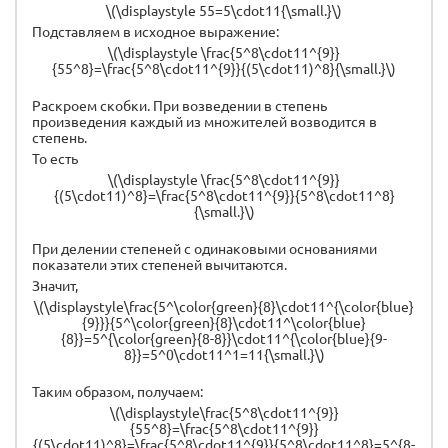
\(\displaystyle 55=5\cdot11{\small.}\)
Подставляем в исходное выражение:
\(\displaystyle \frac{5^8\cdot11^{9}}
{55^8}=\frac{5^8\cdot11^{9}}{(5\cdot11)^8}{\small.}\)
Раскроем скобки. При возведении в степень
произведения каждый из множителей возводится в
степень.
То есть
\(\displaystyle \frac{5^8\cdot11^{9}}
{(5\cdot11)^8}=\frac{5^8\cdot11^{9}}{5^8\cdot11^8}
{\small.}\)
При делении степеней с одинаковыми основаниями
показатели этих степеней вычитаются.
Значит,
\(\displaystyle\frac{5^\color{green}{8}\cdot11^{\color{blue}
{9}}}{5^\color{green}{8}\cdot11^\color{blue}
{8}}=5^{\color{green}{8-8}}\cdot11^{\color{blue}{9-
8}}=5^0\cdot11^1=11{\small.}\)
Таким образом, получаем:
\(\displaystyle\frac{5^8\cdot11^{9}}
{55^8}=\frac{5^8\cdot11^{9}}
{(5\cdot11)^8}=\frac{5^8\cdot11^{9}}{5^8\cdot11^8}=5^{8-