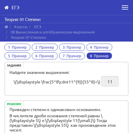
ЕГЭ
Men
Skip
Теория: 01 Степени
to
Классы
ОГЭ
main
08 Вычисления и алгебраические выражения
content
Теория: 01 Степени
1 Пример
2 Пример
3 Пример
4 Пример
5 Пример
6 Пример
7 Пример
8 Пример
ЗАДАНИЕ
Найдите значение выражения:
\(\displaystyle \frac{5^8\cdot11^{9}}{55^8}=\)
РЕШЕНИЕ
Приведем степени к одинаковым основаниям.
В числителе дроби основания степеней равны \
(\displaystyle 5\) и \(\displaystyle 11{\small.}\) Тогда
представим \(\displaystyle 55\) как произведение этих
чисел: