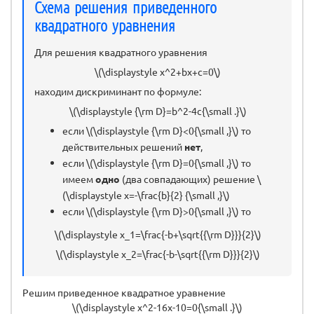
Схема решения приведенного
квадратного уравнения
Для решения квадратного уравнения
\(\displaystyle x^2+bx+c=0\)
находим дискриминант по формуле:
\(\displaystyle {\rm D}=b^2-4c{\small .}\)
если \(\displaystyle {\rm D}<0{\small ,}\) то
действительных решений
нет
,
если \(\displaystyle {\rm D}=0{\small ,}\) то
имеем
одно
(два совпадающих) решение \
(\displaystyle x=-\frac{b}{2} {\small ,}\)
если \(\displaystyle {\rm D}>0{\small ,}\) то
\(\displaystyle x_1=\frac{-b+\sqrt{{\rm D}}}{2}\)
\(\displaystyle x_2=\frac{-b-\sqrt{{\rm D}}}{2}\)
Решим приведенное квадратное уравнение
\(\displaystyle x^2-16x-10=0{\small .}\)