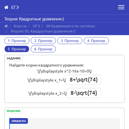
ЕГЭ
Men
Skip
Теория: Квадратные уравнения-2
to
Классы
ОГЭ
09 Уравнения и их системы
main
Теория: 05. Квадратные уравнения-2
content
1 Пример
2 Пример
3 Пример
4 Пример
5 Пример
6 Пример
ЗАДАНИЕ
Найдите корни квадратного уравнения:
\(\displaystyle x^2-16x-10=0\)
8+\sqrt{74}
\(\displaystyle x_1=\)
8-\sqrt{74}
\(\displaystyle x_2=\)
РЕШЕНИЕ
ПРАВИЛО