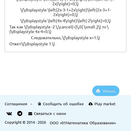
2x)\right)=0,\)
\(\displaystyle \left(2x-3-1+2x\right)\left(2x-3+1-
2x\right)=0,\)
\(\displaystyle \left(4x-4\right)\left(-2\right)=0,\)
Так как \(\displaystyle -2 \,\cancel{=}\,0{ \small ,}\) то \
(\displaystyle 4x-4=0.\)
Следовательно, \(\displaystyle x=1.\)
Ответ:\(\displaystyle 1.\)
Печать
Соглашения
Сообщить об ошибке
Play market
Связаться с нами
Copyright © 2014 - 2026
ООО «01Математика Образование»