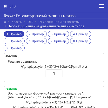
ЕГЭ
Men
Skip
Теория: Решение уравнений смешанных типов
to
Классы
ОГЭ
09 Уравнения и их системы
main
Теория: 06. Решение уравнений смешанных типов
content
1 Пример
2 Пример
3 Пример
4 Пример
5 Пример
6 Пример
7 Пример
8 Пример
9 Пример
ЗАДАНИЕ
Решите уравнение:
\(\displaystyle (2x-3)^2=(1-2x)^2{\small .} \)
1
РЕШЕНИЕ
Воспользуемся формулой разности квадратов \
(\displaystyle a^2-b^2=(a-b)(a+b){\small .}\) Получаем:
\(\displaystyle (2x-3)^2-(1-2x)^2=0,\)
\(\displaystyle \left((2x-3)-(1-2x)\right)\left((2x-3)+(1-