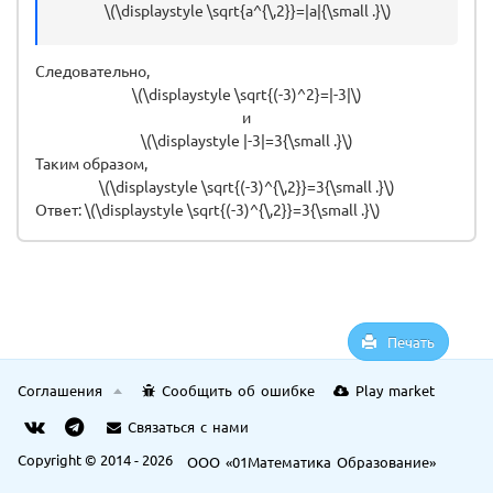
\(\displaystyle \sqrt{a^{\,2}}=|a|{\small .}\)
Следовательно,
\(\displaystyle \sqrt{(-3)^2}=|-3|\)
и
\(\displaystyle |-3|=3{\small .}\)
Таким образом,
\(\displaystyle \sqrt{(-3)^{\,2}}=3{\small .}\)
Ответ: \(\displaystyle \sqrt{(-3)^{\,2}}=3{\small .}\)
Печать
Соглашения
Сообщить об ошибке
Play market
Связаться с нами
Copyright © 2014 - 2026
ООО «01Математика Образование»