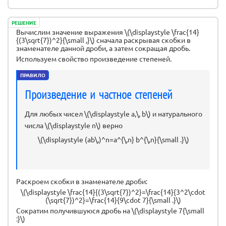
РЕШЕНИЕ
Вычислим значение выражения \(\displaystyle \frac{14}
{(3\sqrt{7})^2}{\small ,}\) сначала раскрывая скобки в
знаменателе данной дроби, а затем сокращая дробь.
Используем свойство произведение степеней.
ПРАВИЛО
Произведение и частное степеней
Для любых чисел \(\displaystyle a,\, b\) и натурального
числа \(\displaystyle n\) верно
\(\displaystyle (ab\,)^n=a^{\,n} b^{\,n}{\small .}\)
Раскроем скобки в знаменателе дроби:
\(\displaystyle \frac{14}{(3\sqrt{7})^2}=\frac{14}{3^2\cdot
(\sqrt{7})^2}=\frac{14}{9\cdot 7}{\small .}\)
Сократим получившуюся дробь на \(\displaystyle 7{\small
:}\)