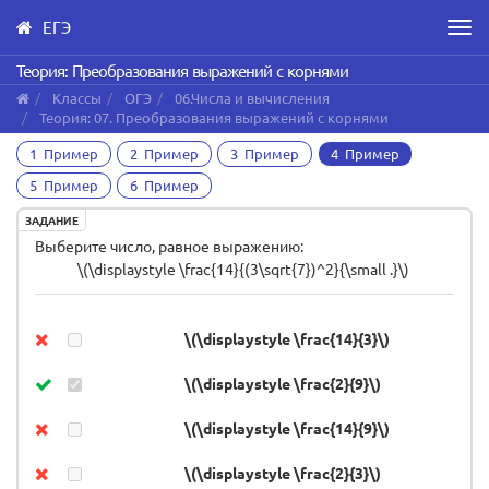
ЕГЭ
Men
Skip
Теория: Преобразования выражений с корнями
to
Классы
ОГЭ
06.Числа и вычисления
main
Теория: 07. Преобразования выражений с корнями
content
1 Пример
2 Пример
3 Пример
4 Пример
5 Пример
6 Пример
ЗАДАНИЕ
Выберите число, равное выражению:
\(\displaystyle \frac{14}{(3\sqrt{7})^2}{\small .}\)
\(\displaystyle \frac{14}{3}\)
\(\displaystyle \frac{2}{9}\)
\(\displaystyle \frac{14}{9}\)
\(\displaystyle \frac{2}{3}\)