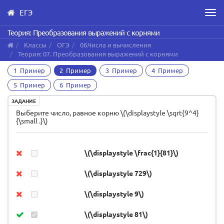
ЕГЭ
Men
Skip
Теория: Преобразования выражений с корнями
to
Классы
ОГЭ
06.Числа и вычисления
main
Теория: 07. Преобразования выражений с корнями
content
1 Пример
2 Пример
3 Пример
4 Пример
5 Пример
6 Пример
ЗАДАНИЕ
Выберите число, равное корню \(\displaystyle \sqrt{9^4}
{\small .}\)
\(\displaystyle \frac{1}{81}\)
\(\displaystyle 729\)
\(\displaystyle 9\)
\(\displaystyle 81\)