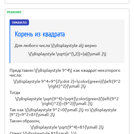
РЕШЕНИЕ
ПРАВИЛО
Корень из квадрата
Для любого числа \(\displaystyle a\) верно
\(\displaystyle \sqrt{a^{\,2}}=|a|{\small .}\)
Представим \(\displaystyle 9^4\) как квадрат некоторого
числа:
\(\displaystyle 9^4=9^{2\cdot 2}=\color{green}{\left(9^2
\right)^2}{\small .}\)
Тогда
\(\displaystyle \sqrt{9^4}=\sqrt{\color{green}{\left(9^2
\right)^2}}=|9^2|{\small .}\)
Так как \(\displaystyle 9^2>0{\small ,}\) то \(\displaystyle
|9^2|=9^2=81{\small .}\)
Таким образом,
\(\displaystyle \sqrt{9^4}=81{\small .}\)
Ответ: \(\displaystyle 81{\small . } \)