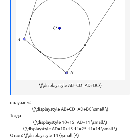
\(\displaystyle AB+CD=AD+BC\)
получаем:
\(\displaystyle AB+CD=AD+BC \small.\)
Тогда
\(\displaystyle 10+15=AD+11 \small,\)
\(\displaystyle AD=10+15-11=25-11=14 \small.\)
Ответ: \(\displaystyle 14 {\small .}\)