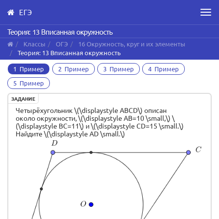
ЕГЭ
Men
Skip
Теория: 13 Вписанная окружность
to
Классы
ОГЭ
16 Окружность, круг и их элементы
main
Теория: 13 Вписанная окружность
content
1 Пример
2 Пример
3 Пример
4 Пример
5 Пример
ЗАДАНИЕ
Четырёхугольник \(\displaystyle ABCD\) описан
около окружности, \(\displaystyle AB=10 \small,\) \
(\displaystyle BC=11\) и \(\displaystyle CD=15 \small.\)
Найдите \(\displaystyle AD \small.\)