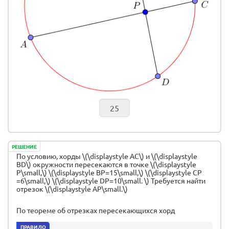
РЕШЕНИЕ
По условию, хорды \(\displaystyle AC\) и \(\displaystyle
BD\) окружности пересекаются в точке \(\displaystyle
P\small,\) \(\displaystyle BP=15\small,\) \(\displaystyle CP
=6\small,\) \(\displaystyle DP=10\small. \) Требуется найти
отрезок \(\displaystyle AP\small.\)
По теореме об отрезках пересекающихся хорд
ПРАВИЛО