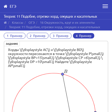
ЕГЭ
Men
Skip
Теория: 11 Подобие, отрезки хорд, секущих и касательных
to
Классы
ОГЭ
16 Окружность, круг и их элементы
main
Теория: 11 Подобие, отрезки хорд, секущих и касательных
content
1 Пример
2 Пример
3 Пример
4 Пример
ЗАДАНИЕ
Хорды \(\displaystyle AC\) и \(\displaystyle BD\)
окружности пересекаются в точке \(\displaystyle P\small,\)
\(\displaystyle BP=15\small,\) \(\displaystyle CP =6\small,\) \
(\displaystyle DP =10\small.\) Найдите \(\displaystyle
AP\small.\)