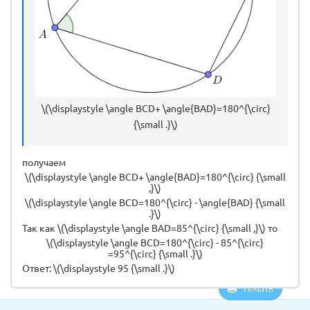
\(\displaystyle \angle BCD+ \angle{BAD}=180^{\circ}
{\small .}\)
получаем
\(\displaystyle \angle BCD+ \angle{BAD}=180^{\circ} {\small
,}\)
\(\displaystyle \angle BCD=180^{\circ} - \angle{BAD} {\small
.}\)
Так как \(\displaystyle \angle BAD=85^{\circ} {\small ,}\) то
\(\displaystyle \angle BCD=180^{\circ} - 85^{\circ}
=95^{\circ} {\small .}\)
Ответ: \(\displaystyle 95 {\small .}\)
Печать