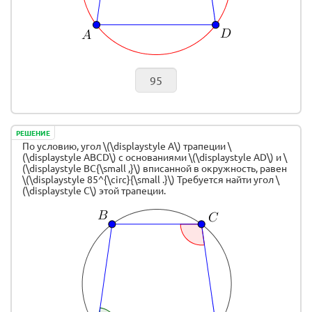
РЕШЕНИЕ
По условию, угол \(\displaystyle A\) трапеции \
(\displaystyle ABCD\) с основаниями \(\displaystyle AD\) и \
(\displaystyle BC{\small ,}\) вписанной в окружность, равен
\(\displaystyle 85^{\circ}{\small .}\) Требуется найти угол \
(\displaystyle C\) этой трапеции.