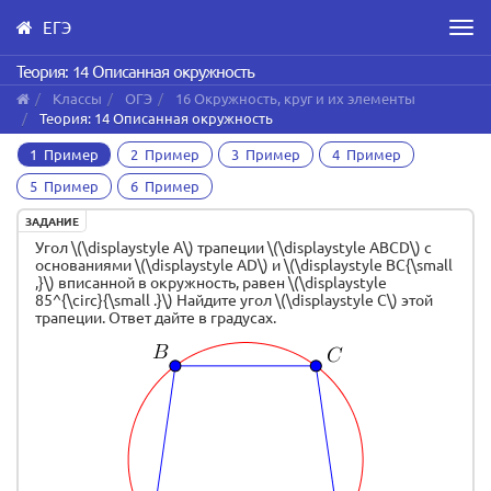
ЕГЭ
Men
Skip
Теория: 14 Описанная окружность
to
Классы
ОГЭ
16 Окружность, круг и их элементы
main
Теория: 14 Описанная окружность
content
1 Пример
2 Пример
3 Пример
4 Пример
5 Пример
6 Пример
ЗАДАНИЕ
Угол \(\displaystyle A\) трапеции \(\displaystyle ABCD\) с
основаниями \(\displaystyle AD\) и \(\displaystyle BC{\small
,}\) вписанной в окружность, равен \(\displaystyle
85^{\circ}{\small .}\) Найдите угол \(\displaystyle C\) этой
трапеции. Ответ дайте в градусах.