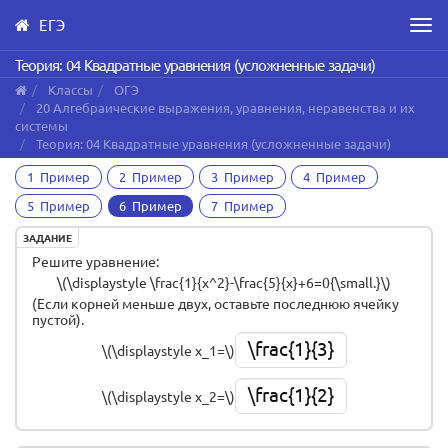
ЕГЭ
Men
Skip
Теория: 04 Квадратные уравнения (усложненные задачи)
to
Классы
ОГЭ
main
20 Алгебраические выражения, уравнения, неравенства и их
content
системы
Теория: 04 Квадратные уравнения (усложненные задачи)
1 Пример
2 Пример
3 Пример
4 Пример
5 Пример
6 Пример
7 Пример
ЗАДАНИЕ
Решите уравнение:
\(\displaystyle \frac{1}{x^2}-\frac{5}{x}+6=0{\small.}\)
(Если корней меньше двух, оставьте последнюю ячейку
пустой).
\frac{1}{3}
\(\displaystyle x_1=\)
\frac{1}{2}
\(\displaystyle x_2=\)