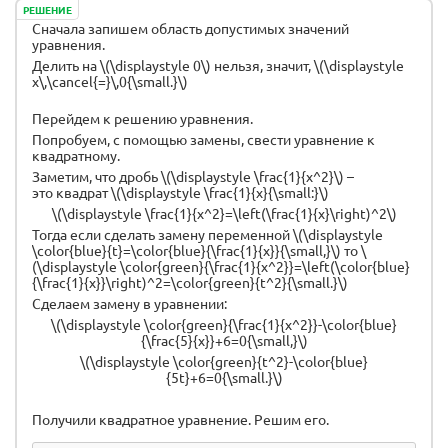
РЕШЕНИЕ
Сначала запишем область допустимых значений
уравнения.
Делить на \(\displaystyle 0\) нельзя, значит, \(\displaystyle
x\,\cancel{=}\,0{\small.}\)
Перейдем к решению уравнения.
Попробуем, с помощью замены, свести уравнение к
квадратному.
Заметим, что дробь \(\displaystyle \frac{1}{x^2}\) –
это квадрат \(\displaystyle \frac{1}{x}{\small:}\)
\(\displaystyle \frac{1}{x^2}=\left(\frac{1}{x}\right)^2\)
Тогда если сделать замену переменной \(\displaystyle
\color{blue}{t}=\color{blue}{\frac{1}{x}}{\small,}\) то \
(\displaystyle \color{green}{\frac{1}{x^2}}=\left(\color{blue}
{\frac{1}{x}}\right)^2=\color{green}{t^2}{\small.}\)
Сделаем замену в уравнении:
\(\displaystyle \color{green}{\frac{1}{x^2}}-\color{blue}
{\frac{5}{x}}+6=0{\small,}\)
\(\displaystyle \color{green}{t^2}-\color{blue}
{5t}+6=0{\small.}\)
Получили квадратное уравнение. Решим его.