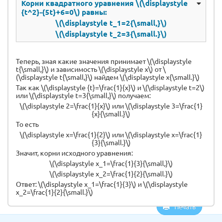
Корни квадратного уравнения \(\displaystyle
{t^2}-{5t}+6=0\) равны:
\(\displaystyle t_1=2{\small,}\)
\(\displaystyle t_2=3{\small.}\)
Теперь, зная какие значения принимает \(\displaystyle
t{\small,}\) и зависимость \(\displaystyle x\) от \
(\displaystyle t{\small,}\) найдем \(\displaystyle x{\small.}\)
Так как \(\displaystyle {t}=\frac{1}{x}\) и \(\displaystyle t=2\)
или \(\displaystyle t=3{\small,}\) получаем:
\(\displaystyle 2=\frac{1}{x}\) или \(\displaystyle 3=\frac{1}
{x}{\small.}\)
То есть
\(\displaystyle x=\frac{1}{2}\) или \(\displaystyle x=\frac{1}
{3}{\small.}\)
Значит, корни исходного уравнения:
\(\displaystyle x_1=\frac{1}{3}{\small,}\)
\(\displaystyle x_2=\frac{1}{2}{\small.}\)
Ответ: \(\displaystyle x_1=\frac{1}{3}\) и \(\displaystyle
x_2=\frac{1}{2}{\small.}\)
Печать