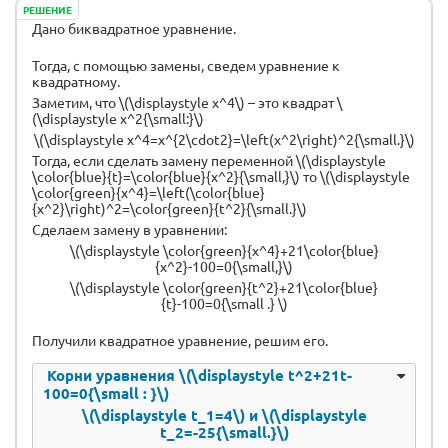
РЕШЕНИЕ
Дано биквадратное уравнение.
Тогда, с помощью замены, сведем уравнение к
квадратному.
Заметим, что \(\displaystyle x^4\) – это квадрат \
(\displaystyle x^2{\small:}\)
\(\displaystyle x^4=x^{2\cdot2}=\left(x^2\right)^2{\small.}\)
Тогда, если сделать замену переменной \(\displaystyle
\color{blue}{t}=\color{blue}{x^2}{\small,}\) то \(\displaystyle
\color{green}{x^4}=\left(\color{blue}
{x^2}\right)^2=\color{green}{t^2}{\small.}\)
Сделаем замену в уравнении:
\(\displaystyle \color{green}{x^4}+21\color{blue}
{x^2}-100=0{\small,}\)
\(\displaystyle \color{green}{t^2}+21\color{blue}
{t}-100=0{\small .} \)
Получили квадратное уравнение, решим его.
Корни уравнения \(\displaystyle t^2+21t-
100=0{\small : }\)
\(\displaystyle t_1=4\) и \(\displaystyle
t_2=-25{\small.}\)