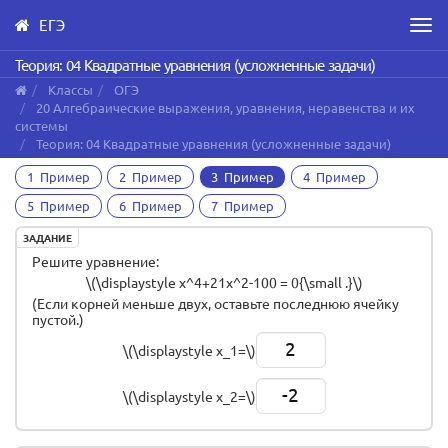
ЕГЭ
Men
Skip
Теория: 04 Квадратные уравнения (усложненные задачи)
to
Классы
ОГЭ
main
20 Алгебраические выражения, уравнения, неравенства и их
content
системы
Теория: 04 Квадратные уравнения (усложненные задачи)
1 Пример
2 Пример
3 Пример
4 Пример
5 Пример
6 Пример
7 Пример
ЗАДАНИЕ
Решите уравнение:
\(\displaystyle x^4+21x^2-100 = 0{\small .}\)
(Если корней меньше двух, оставьте последнюю ячейку
пустой.)
2
\(\displaystyle x_1=\)
-2
\(\displaystyle x_2=\)