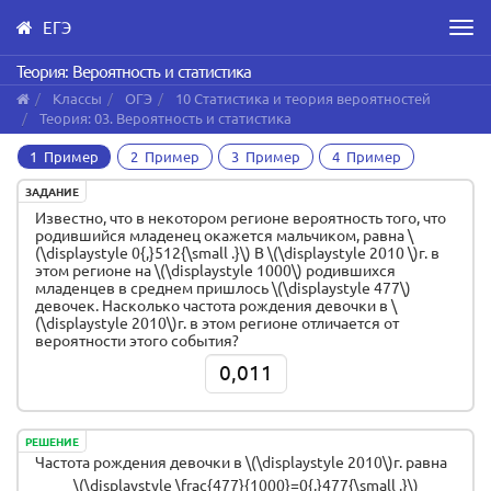
ЕГЭ
Men
Skip
Теория: Вероятность и статистика
to
Классы
ОГЭ
10 Статистика и теория вероятностей
main
Теория: 03. Вероятность и статистика
content
1 Пример
2 Пример
3 Пример
4 Пример
ЗАДАНИЕ
Известно, что в некотором регионе вероятность того, что
родившийся младенец окажется мальчиком, равна \
(\displaystyle 0{,}512{\small .}\) В \(\displaystyle 2010 \)г. в
этом регионе на \(\displaystyle 1000\) родившихся
младенцев в среднем пришлось \(\displaystyle 477\)
девочек. Насколько частота рождения девочки в \
(\displaystyle 2010\)г. в этом регионе отличается от
вероятности этого события?
0,011
РЕШЕНИЕ
Частота рождения девочки в \(\displaystyle 2010\)г. равна
\(\displaystyle \frac{477}{1000}=0{,}477{\small .}\)