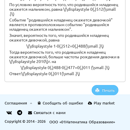
По условию вероятность того, что родившийся младенец
окажется мальчиком, равна \(\displaystyle 0{,}512{\small
.}\)
Событие "родившийся младенец окажется девочкой"
является противоположным событию "родившийся
младенец окажется мальчиком".
Значит, вероятность того, что родившийся младенец
окажется девочкой, равна
\(\displaystyle 1-0{,}512=0{,}488{\small .}\)
Тогда вероятность того, что родившийся младенец
окажется девочкой, больше частоты рождения девочки в
\(\displaystyle 2010\)г. на
\(\displaystyle 0{,}488-0{,}477=0{,}011 {\small .}\)
Ответ:\(\displaystyle 0{,}011{\small .}\)
Печать
Соглашения
Сообщить об ошибке
Play market
Связаться с нами
Copyright © 2014 - 2026
ООО «01Математика Образование»