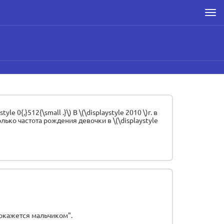
Men
0{,}512{\small .}\) В \(\displaystyle 2010 \)г. в
лько частота рождения девочки в \(\displaystyle
окажется мальчиком".