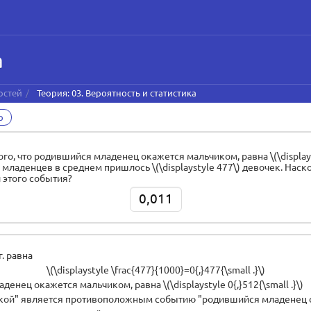
а
остей
Теория: 03. Вероятность и статистика
р
, что родившийся младенец окажется мальчиком, равна \(\displaystyle 
я младенцев в среднем пришлось \(\displaystyle 477\) девочек. Наско
и этого события?
0,011
г. равна
\(\displaystyle \frac{477}{1000}=0{,}477{\small .}\)
енец окажется мальчиком, равна \(\displaystyle 0{,}512{\small .}\)
кой" является противоположным событию "родившийся младенец 