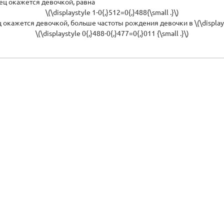
нец окажется девочкой, равна
\(\displaystyle 1-0{,}512=0{,}488{\small .}\)
 окажется девочкой, больше частоты рождения девочки в \(\displays
\(\displaystyle 0{,}488-0{,}477=0{,}011 {\small .}\)