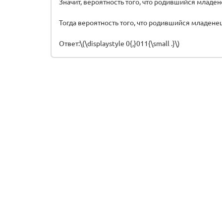
Значит, вероятность того, что родившийся младе
Тогда вероятность того, что родившийся младенец
Ответ:\(\displaystyle 0{,}011{\small .}\)