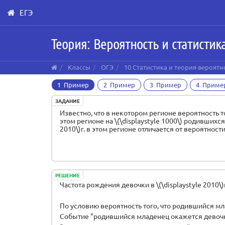
ЕГЭ
Skip
Теория: Вероятность и статистик
to
main
content
Классы
ОГЭ
10 Статистика и теория вероятн
1 Пример
2 Пример
3 Пример
4 Приме
ЗАДАНИЕ
Известно, что в некотором регионе вероятность того
этом регионе на \(\displaystyle 1000\) родившихс
2010\)г. в этом регионе отличается от вероятност
РЕШЕНИЕ
Частота рождения девочки в \(\displaystyle 2010\)
По условию вероятность того, что родившийся млад
Событие "родившийся младенец окажется девоч