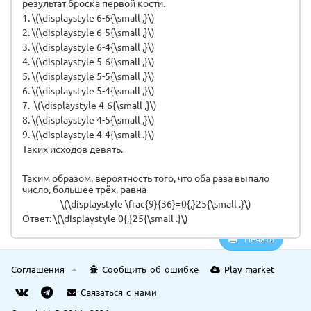
результат броска первой кости.
1. \(\displaystyle 6-6{\small ,}\)
2. \(\displaystyle 6-5{\small ,}\)
3.
\(\displaystyle 6-4{\small ,}\)
4. \(\displaystyle 5-6{\small ,}\)
5.
\(\displaystyle 5-5{\small ,}\)
6. \(\displaystyle 5-4{\small ,}\)
7.
\(\displaystyle 4-6{\small ,}\)
8.
\(\displaystyle 4-5{\small ,}\)
9.
\(\displaystyle 4-4{\small .}\)
Таких исходов девять.
Таким образом, вероятность того,
что оба раза выпало
число, большее трёх
,
равна
\(\displaystyle \frac{9}{36}=0{,}25{\small .}\)
Ответ: \(\displaystyle 0{,}25{\small .}\)
Печать
Соглашения
Сообщить об ошибке
Play market
Связаться с нами