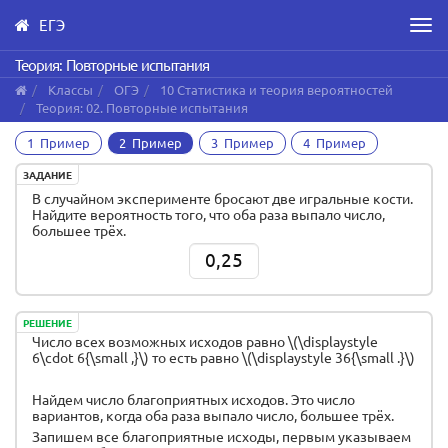
ЕГЭ
Men
Skip
Теория: Повторные испытания
to
Классы
ОГЭ
10 Статистика и теория вероятностей
main
Теория: 02. Повторные испытания
content
1 Пример
2 Пример
3 Пример
4 Пример
ЗАДАНИЕ
В случайном эксперименте бросают две игральные кости.
Найдите вероятность того, что оба раза выпало число,
большее трёх
.
0,25
РЕШЕНИЕ
Число всех возможных исходов равно \(\displaystyle
6\cdot 6{\small ,}\) то есть равно \(\displaystyle 36{\small .}\)
Найдем число благоприятных исходов. Это число
вариантов, когда
оба раза выпало число, большее трёх
.
Запишем все благоприятные исходы, первым указываем