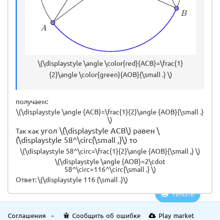
\(\displaystyle \angle \color{red}{ACB}=\frac{1}
{2}\angle \color{green}{AOB}{\small .} \)
получаем:
\(\displaystyle \angle {ACB}=\frac{1}{2}\angle {AOB}{\small .}
\)
угол \(\displaystyle ACB\) равен \
Так как
(\displaystyle 58^\circ{\small ,}\) то
\(\displaystyle 58^\circ=\frac{1}{2}\angle {AOB}{\small ,} \)
\(\displaystyle \angle {AOB}=2\cdot
58^\circ=116^\circ{\small .} \)
Ответ: \(\displaystyle 116 {\small .}\)
Печать
Соглашения
Сообщить об ошибке
Play market