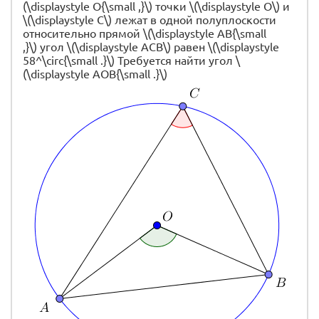
(\displaystyle O{\small ,}\)
точки \(\displaystyle O\) и
\(\displaystyle C\) лежат в одной полуплоскости
относительно прямой \(\displaystyle AB{\small
,}\)
угол \(\displaystyle ACB\) равен \(\displaystyle
58^\circ{\small .}\)
Требуется найти
угол \
(\displaystyle AOB{\small .}\)