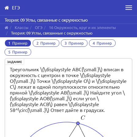
ЕГЭ
Men
Skip
Теория: 09 Углы, связанные с окружностью
to
Классы
ОГЭ
16 Окружность, круг и их элементы
main
Теория: 09 Углы, связанные с окружностью
content
1 Пример
2 Пример
3 Пример
4 Пример
5 Пример
ЗАДАНИЕ
Треугольник \(\displaystyle ABC{\small }\)
вписан в
окружность с центром в точке \(\displaystyle
O{\small .}\)
Точки \(\displaystyle O\) и \(\displaystyle
C\) лежат в одной полуплоскости относительно
прямой \(\displaystyle AB{\small .}\)
Найдите угол \
(\displaystyle AOB{\small ,}\)
если угол \
(\displaystyle ACB\) равен \(\displaystyle
58^\circ{\small .}\)
Ответ дайте в градусах.