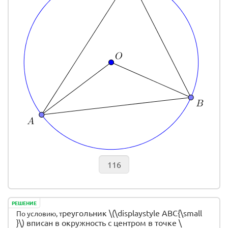
РЕШЕНИЕ
реугольник \(\displaystyle ABC{\small
По условию, т
}\)
вписан в окружность с центром в точке \