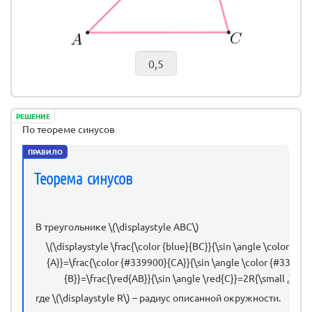
РЕШЕНИЕ
По теореме синусов
ПРАВИЛО
Теорема синусов
В треугольнике \(\displaystyle ABC\)
\(\displaystyle \frac{\color {blue}{BC}}{\sin \angle \color {blu
{A}}=\frac{\color {#339900}{CA}}{\sin \angle \color {#339900
{B}}=\frac{\red{AB}}{\sin \angle \red{C}}=2R{\small ,}\)
где \(\displaystyle R\) – радиус описанной окружности.