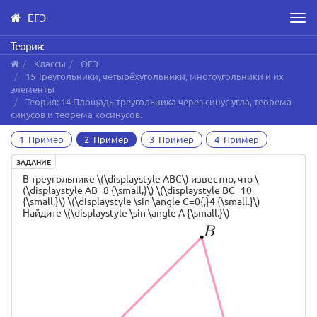
ЕГЭ
Men
Skip
Теория:
to
Классы
ОГЭ
main
15 Треугольники, четырёхугольники, многоугольники и их
content
элементы
Теория: 14 Площадь треугольника через синус угла, теорема
синусов и теорема косинусов.
1 Пример
2 Пример
3 Пример
4 Пример
ЗАДАНИЕ
В треугольнике \(\displaystyle ABC\) известно, что \
(\displaystyle AB=8 {\small,}\) \(\displaystyle BC=10
{\small,}\) \(\displaystyle \sin \angle C=0{,}4 {\small.}\)
Найдите \(\displaystyle \sin \angle A {\small.}\)