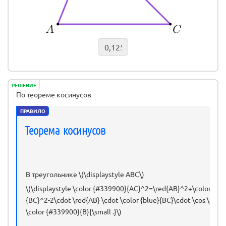
РЕШЕНИЕ
По теореме косинусов
ПРАВИЛО
Теорема косинусов
В треугольнике \(\displaystyle ABC\)
\(\displaystyle \color {#339900}{AC}^2=\red{AB}^2+\color {blu
{BC}^2-2\cdot \red{AB} \cdot \color {blue}{BC}\cdot \cos \angl
\color {#339900}{B}{\small .}\)