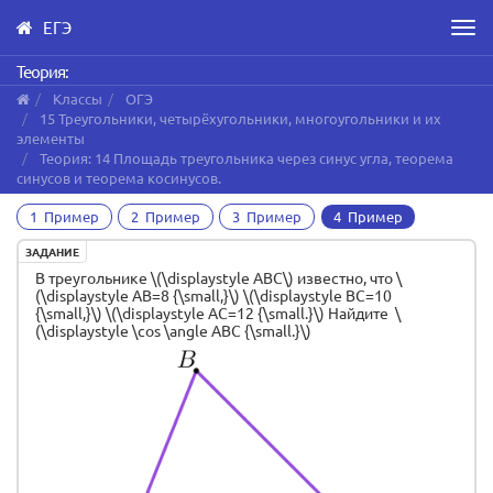
ЕГЭ
Men
Skip
Теория:
to
Классы
ОГЭ
main
15 Треугольники, четырёхугольники, многоугольники и их
content
элементы
Теория: 14 Площадь треугольника через синус угла, теорема
синусов и теорема косинусов.
1 Пример
2 Пример
3 Пример
4 Пример
ЗАДАНИЕ
В треугольнике \(\displaystyle ABC\) известно, что \
(\displaystyle AB=8 {\small,}\) \(\displaystyle BC=10
{\small,}\) \(\displaystyle AC=12 {\small.}\) Найдите \
(\displaystyle \cos \angle ABC {\small.}\)