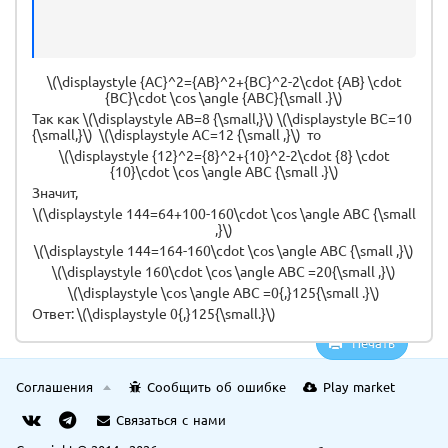
\(\displaystyle {AC}^2={AB}^2+{BC}^2-2\cdot {AB} \cdot
{BC}\cdot \cos \angle {ABC}{\small .}\)
Так как \(\displaystyle AB=8 {\small,}\) \(\displaystyle BC=10
{\small,}\) \(\displaystyle AC=12 {\small ,}\) то
\(\displaystyle {12}^2={8}^2+{10}^2-2\cdot {8} \cdot
{10}\cdot \cos \angle ABC {\small .}\)
Значит,
\(\displaystyle 144=64+100-160\cdot \cos \angle ABC {\small
,}\)
\(\displaystyle 144=164-160\cdot \cos \angle ABC {\small ,}\)
\(\displaystyle 160\cdot \cos \angle ABC =20{\small ,}\)
\(\displaystyle \cos \angle ABC =0{,}125{\small .}\)
Ответ: \(\displaystyle 0{,}125{\small.}\)
Печать
Соглашения
Сообщить об ошибке
Play market
Связаться с нами