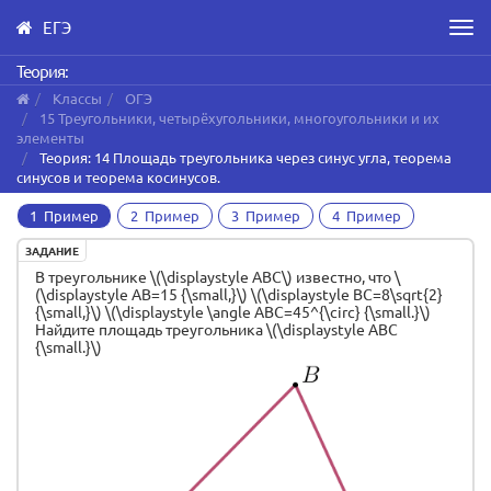
ЕГЭ
Men
Skip
Теория:
to
Классы
ОГЭ
main
15 Треугольники, четырёхугольники, многоугольники и их
content
элементы
Теория: 14 Площадь треугольника через синус угла, теорема
синусов и теорема косинусов.
1 Пример
2 Пример
3 Пример
4 Пример
ЗАДАНИЕ
В треугольнике \(\displaystyle ABC\) известно, что \
(\displaystyle AB=15 {\small,}\) \(\displaystyle BC=8\sqrt{2}
{\small,}\) \(\displaystyle \angle ABC=45^{\circ} {\small.}\)
Найдите площадь треугольника \(\displaystyle ABC
{\small.}\)