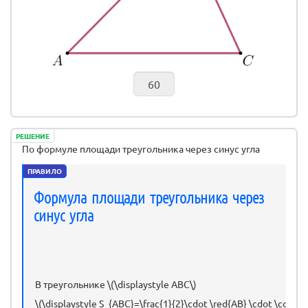
РЕШЕНИЕ
По формуле площади треугольника через синус угла
ПРАВИЛО
Формула площади треугольника через
синус угла
В треугольнике \(\displaystyle ABC\)
\(\displaystyle S_{ABC}=\frac{1}{2}\cdot \red{AB} \cdot \color