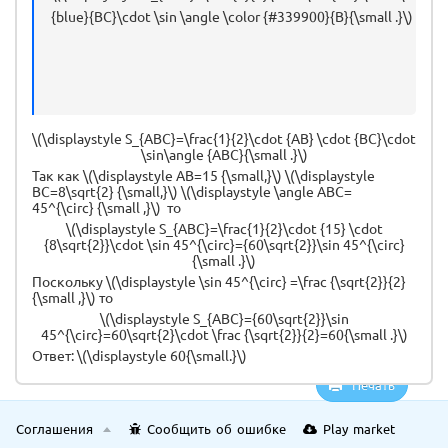
{blue}{BC}\cdot \sin \angle \color {#339900}{B}{\small .}\)
\(\displaystyle S_{ABC}=\frac{1}{2}\cdot {AB} \cdot {BC}\cdot
\sin\angle {ABC}{\small .}\)
Так как \(\displaystyle AB=15 {\small,}\) \(\displaystyle
BC=8\sqrt{2} {\small,}\) \(\displaystyle \angle ABC=
45^{\circ} {\small ,}\) то
\(\displaystyle S_{ABC}=\frac{1}{2}\cdot {15} \cdot
{8\sqrt{2}}\cdot \sin 45^{\circ}={60\sqrt{2}}\sin 45^{\circ}
{\small .}\)
Поскольку \(\displaystyle \sin 45^{\circ} =\frac {\sqrt{2}}{2}
{\small ,}\) то
\(\displaystyle S_{ABC}={60\sqrt{2}}\sin
45^{\circ}=60\sqrt{2}\cdot \frac {\sqrt{2}}{2}=60{\small .}\)
Ответ: \(\displaystyle 60{\small.}\)
Печать
Соглашения
Сообщить об ошибке
Play market