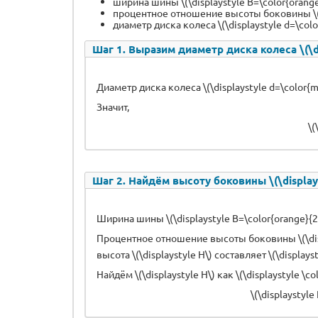
ширина шины \(\displaystyle B=\color{orang
процентное отношение высоты боковины \(\dis
диаметр диска колеса \(\displaystyle d=\co
Шаг 1. Выразим диаметр диска колеса \(\di
Диаметр диска колеса \(\displaystyle d=\color{m
Значит,
\(
Шаг 2. Найдём высоту боковины \(\displays
Ширина шины \(\displaystyle B=\color{orange}{2
Процентное отношение высоты боковины \(\display
высота \(\displaystyle H\) составляет \(\displays
Найдём \(\displaystyle H\) как \(\displaystyle \co
\(\displaystyle