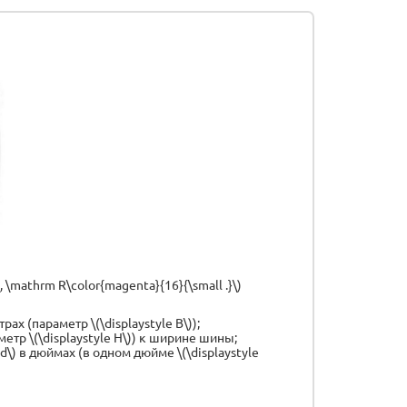
 \mathrm R\color{magenta}{16}{\small .}\)
ах (параметр \(\displaystyle B\));
метр \(\displaystyle H\)) к ширине шины;
 d\) в дюймах (в одном дюйме \(\displaystyle