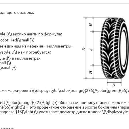
одящего с завода.
tyle D\) можно найти по формуле:
cdot H+d{\small.}\)
ые единицы измерения – миллиметры.
ystyle D\) нам потребуется:
yle d\) в миллиметрах.
ll.}\)
small.}\)
 маркировки \(\displaystyle \color{orange}{225}/\color{green}{55}\,
left(\color{orange}{225}\right)\) обозначает ширину шины в миллиметр
reen}{55}\right)\) – это процентное отношение высоты боковины (пара
{magenta}{16}\right)\) указывает диаметр диска колеса \(\displaystyle