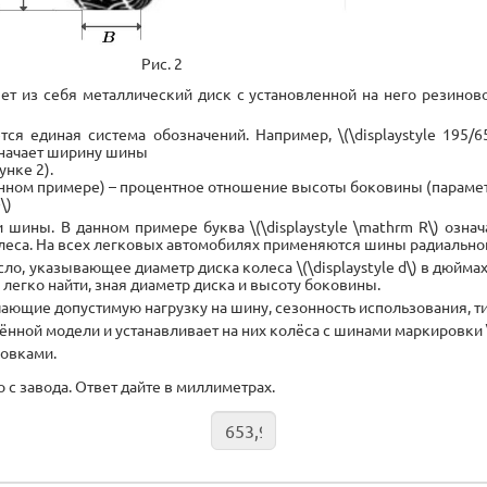
Рис. 2
яет из себя металлический диск с установленной на него резинов
единая система обозначений. Например, \(\displaystyle 195/65\
означает ширину шины
унке 2).
едённом примере) – процентное отношение высоты боковины (параметр 
\)
ины. В данном примере буква \(\displaystyle \mathrm R\) означа
еса. На всех легковых автомобилях применяются шины радиально
, указывающее диаметр диска колеса \(\displaystyle d\) в дюймах (
) легко найти, зная диаметр диска и высоту боковины.
ющие допустимую нагрузку на шину, сезонность использования, ти
ой модели и устанавливает на них колёса с шинами маркировки \(\di
ровками.
с завода. Ответ дайте в миллиметрах.