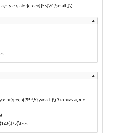
ystyle \color{green}{55}\%{\small ;}\)
мм.
lor{green}{55}\%{\small .}\) Это значит, что
)
\)
}{123{,}75}\)мм.