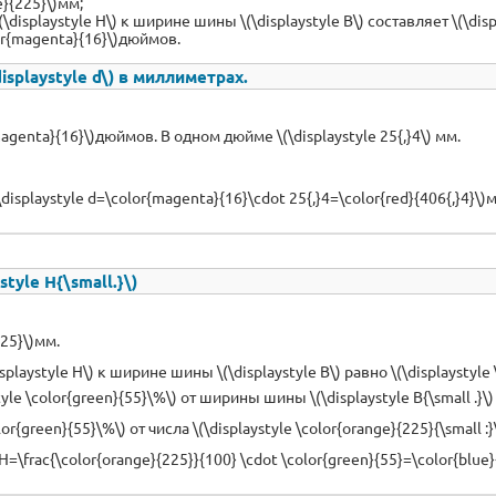
e}{225}\)мм;
playstyle H\) к ширине шины \(\displaystyle B\) составляет \(\displa
lor{magenta}{16}\)дюймов.
splaystyle d\) в миллиметрах.
agenta}{16}\)дюймов. В одном дюйме \(\displaystyle 25{,}4\) мм.
\displaystyle d=\color{magenta}{16}\cdot 25{,}4=\color{red}{406{,}4}\)
tyle H{\small.}\)
25}\)мм.
style H\) к ширине шины \(\displaystyle B\) равно \(\displaystyle \co
tyle \color{green}{55}\%\) от ширины шины \(\displaystyle B{\small .}\
lor{green}{55}\%\) от числа \(\displaystyle \color{orange}{225}{\small :}
 H=\frac{\color{orange}{225}}{100} \cdot \color{green}{55}=\color{blue