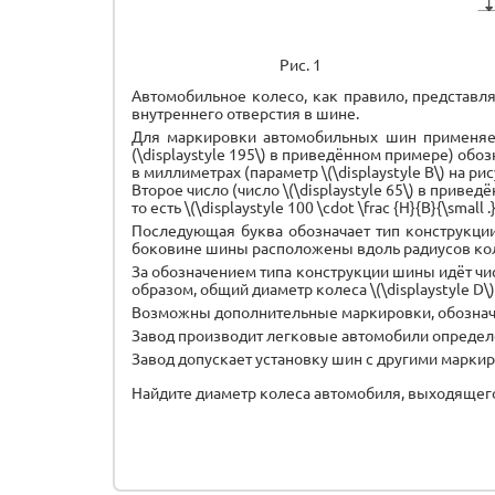
Рис. 1
Автомобильное колесо, как правило, представл
внутреннего отверстия в шине.
Для маркировки автомобильных шин применяется 
(\displaystyle 195\) в приведённом примере) об
в миллиметрах (параметр \(\displaystyle B\) на рис
Второе число (число \(\displaystyle 65\) в прив
то есть \(\displaystyle 100 \cdot \frac {H}{B}{\small .}
Последующая буква обозначает тип конструкции ш
боковине шины расположены вдоль радиусов кол
За обозначением типа конструкции шины идёт число
образом, общий диаметр колеса \(\displaystyle D\
Возможны дополнительные маркировки, обознача
Завод производит легковые автомобили определённ
Завод допускает установку шин с другими марки
Найдите диаметр колеса автомобиля, выходящего 