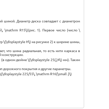
ой шиной. Диаметр диска совпадает с диаметром
, \mathrm R15\)(рис. 1). Первое число (число \
\(\displaystyle H\) на рисунке 2) к ширине шины,
ет, что шина радиальная, то есть нити каркаса в
й конструкции.
в одном дюйме \(\displaystyle 25{,}4\) мм). Таким
п дорожного покрытия и другие параметры.
splaystyle 225/55\, \mathrm R16{\small .}\)