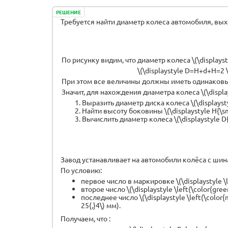
РЕШЕНИЕ
Требуется найти диаметр колеса автомобиля, вых
По рисунку видим, что диаметр колеса \(\displays
\(\displaystyle D=H+d+H=2 \
При этом все величины должны иметь одинаков
Значит, для нахождения диаметра колеса \(\displa
Выразить диаметр диска колеса \(\displayst
Найти высоту боковины \(\displaystyle H{\sma
Вычислить диаметр колеса \(\displaystyle D{\
Завод устанавливает на автомобили колёса с шинами
По условию:
первое число в маркировке \(\displaystyle \
второе число \(\displaystyle \left(\color{g
последнее число \(\displaystyle \left(\color
25{,}4\) мм).
Получаем, что :