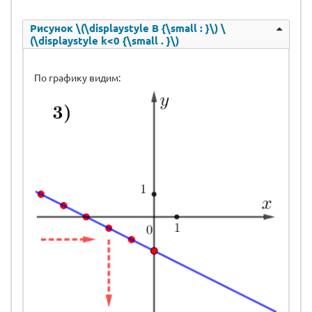
Рисунок \(\displaystyle В {\small : }\) \
(\displaystyle k<0 {\small . }\)
По графику видим: