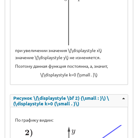
при увеличении значения \(\displaystyle x\)
значение \(\displaystyle y\) не изменяется.
Поэтому данная функция постоянна, а, значит,
\(\displaystyle k=0 {\small . }\)
Рисунок \(\displaystyle \bf 2) {\small : }\) \
(\displaystyle k>0 {\small . }\)
По графику видим: