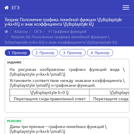
ЕГЭ
Men
Skip
Теория: Положение графика линейной функции \(\displaystyle
y=kx+b\) и знак коэффициента \(\displaystyle k\)
to
main
Классы
ОГЭ
11 Графики функций
content
Теория: 04. Положение графика линейной функции \
(\displaystyle y=kx+b\) и знак коэффициента \(\displaystyle k\)
1 Пример
2 Пример
3 Пример
4 Пример
ЗАДАНИЕ
На рисунках изображены графики функций вида \
(\displaystyle y=kx+b \small.\)
Установите соответствие между знаками коэффициента \
(\displaystyle \small\) и графиками функций.
\(\displaystyle k>0 \)
\(\displaysty
Перетащите сюда правильный ответ
Перетащите сюда пр
РЕШЕНИЕ
Даны три прямые – графики линейных функций \
(\displaystyle y=kx+b \small.\)