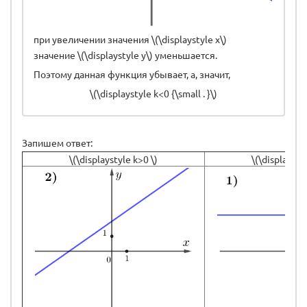
при увеличении значения \(\displaystyle x\)
значение \(\displaystyle y\) уменьшается.
Поэтому данная функция убывает, а, значит,
\(\displaystyle k<0 {\small . }\)
Запишем ответ:
\(\displaystyle k>0 \)
\(\displaysty