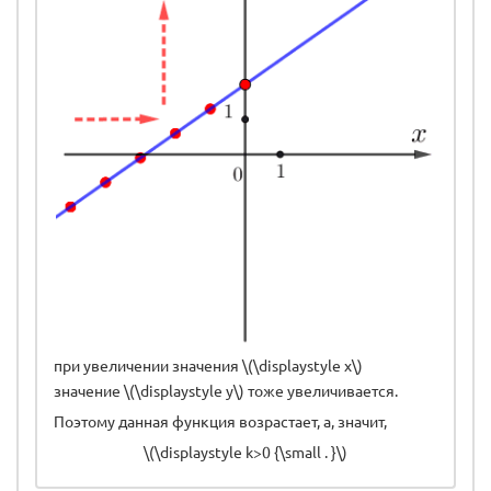
при увеличении значения \(\displaystyle x\)
значение \(\displaystyle y\) тоже увеличивается.
Поэтому данная функция возрастает, а, значит,
\(\displaystyle k>0 {\small . }\)