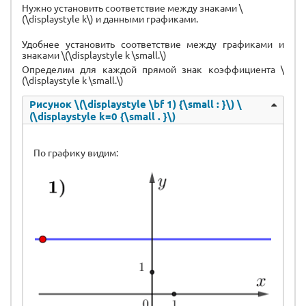
Нужно установить соответствие между знаками \
(\displaystyle k\) и данными графиками.
Удобнее установить соответствие между графиками и
знаками \(\displaystyle k \small.\)
Определим для каждой прямой знак коэффициента \
(\displaystyle k \small.\)
Рисунок \(\displaystyle \bf 1) {\small : }\) \
(\displaystyle k=0 {\small . }\)
По графику видим: