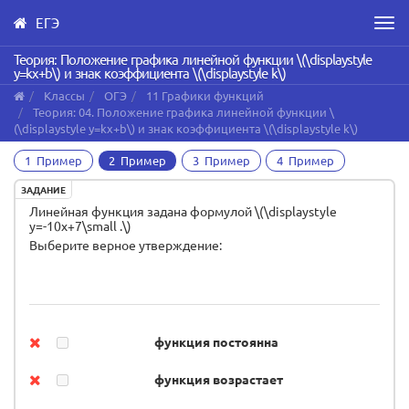
ЕГЭ
Men
Skip
Теория: Положение графика линейной функции \(\displaystyle
y=kx+b\) и знак коэффициента \(\displaystyle k\)
to
main
Классы
ОГЭ
11 Графики функций
content
Теория: 04. Положение графика линейной функции \
(\displaystyle y=kx+b\) и знак коэффициента \(\displaystyle k\)
1 Пример
2 Пример
3 Пример
4 Пример
ЗАДАНИЕ
Линейная функция задана формулой \(\displaystyle
y=-10x+7\small .\)
Выберите верное утверждение:
функция постоянна
функция возрастает