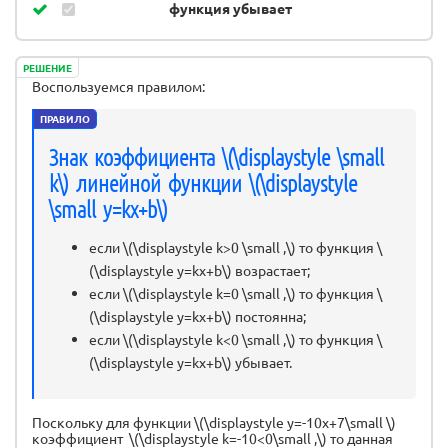
функция убывает
РЕШЕНИЕ
Воспользуемся правилом:
ПРАВИЛО
Знак коэффициента \(\displaystyle \small
k\) линейной функции \(\displaystyle
\small y=kx+b\)
если \(\displaystyle k>0 \small ,\) то функция \
(\displaystyle y=kx+b\) возрастает;
если \(\displaystyle k=0 \small ,\) то функция \
(\displaystyle y=kx+b\) постоянна;
если \(\displaystyle k<0 \small ,\) то функция \
(\displaystyle y=kx+b\) убывает.
Поскольку для функции \(\displaystyle y=-10x+7\small \)
коэффициент \(\displaystyle k=-10<0\small ,\) то данная