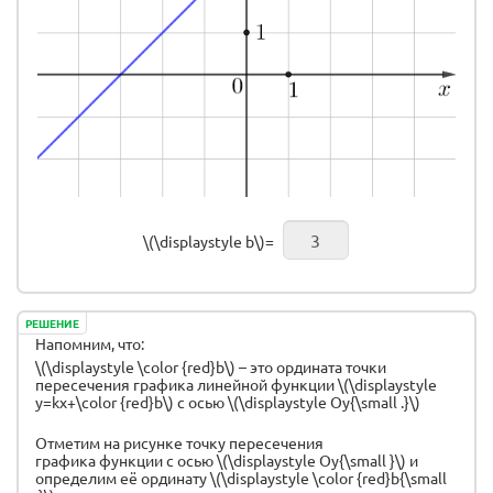
\(\displaystyle b\)=
РЕШЕНИЕ
Напомним, что:
\(\displaystyle \color {red}b\) – это ордината точки
пересечения графика линейной функции \(\displaystyle
y=kx+\color {red}b\) с осью \(\displaystyle Oy{\small .}\)
Отметим на рисунке точку пересечения
графика функции с осью \(\displaystyle Oy{\small }\) и
определим её ординату \(\displaystyle \color {red}b{\small