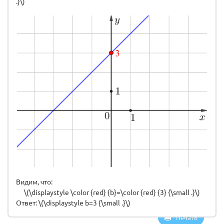
.}\)
Видим, что:
\(\displaystyle \color {red} {b}=\color {red} {3} {\small .}\)
Ответ: \(\displaystyle b=3 {\small .}\)
Печать