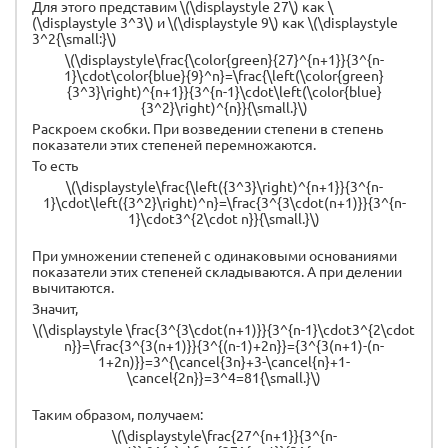
Для этого представим \(\displaystyle 27\) как \
(\displaystyle 3^3\) и \(\displaystyle 9\) как \(\displaystyle
3^2{\small:}\)
\(\displaystyle\frac{\color{green}{27}^{n+1}}{3^{n-
1}\cdot\color{blue}{9}^n}=\frac{\left(\color{green}
{3^3}\right)^{n+1}}{3^{n-1}\cdot\left(\color{blue}
{3^2}\right)^{n}}{\small.}\)
Раскроем скобки. При возведении степени в степень
показатели этих степеней перемножаются.
То есть
\(\displaystyle\frac{\left({3^3}\right)^{n+1}}{3^{n-
1}\cdot\left({3^2}\right)^n}=\frac{3^{3\cdot(n+1)}}{3^{n-
1}\cdot3^{2\cdot n}}{\small.}\)
При умножении степеней с одинаковыми основаниями
показатели этих степеней складываются. А при делении
вычитаются.
Значит,
\(\displaystyle \frac{3^{3\cdot(n+1)}}{3^{n-1}\cdot3^{2\cdot
n}}=\frac{3^{3(n+1)}}{3^{(n-1)+2n}}={3^{3(n+1)-(n-
1+2n)}}=3^{\cancel{3n}+3-\cancel{n}+1-
\cancel{2n}}=3^4=81{\small.}\)
Таким образом, получаем:
\(\displaystyle\frac{27^{n+1}}{3^{n-