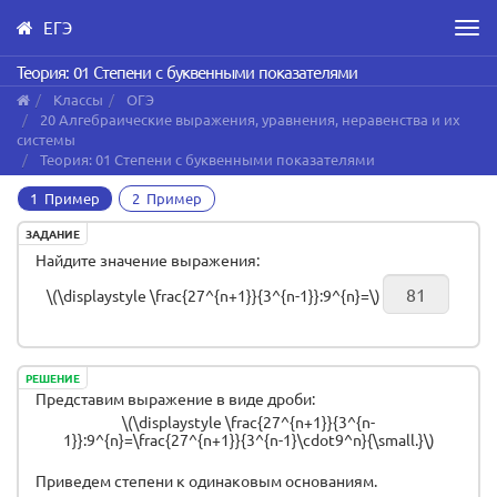
ЕГЭ
Men
Skip
Теория: 01 Степени с буквенными показателями
to
Классы
ОГЭ
main
20 Алгебраические выражения, уравнения, неравенства и их
content
системы
Теория: 01 Степени с буквенными показателями
1 Пример
2 Пример
ЗАДАНИЕ
Найдите значение выражения:
\(\displaystyle \frac{27^{n+1}}{3^{n-1}}:9^{n}=\)
РЕШЕНИЕ
Представим выражение в виде дроби:
\(\displaystyle \frac{27^{n+1}}{3^{n-
1}}:9^{n}=\frac{27^{n+1}}{3^{n-1}\cdot9^n}{\small.}\)
Приведем степени к одинаковым основаниям.