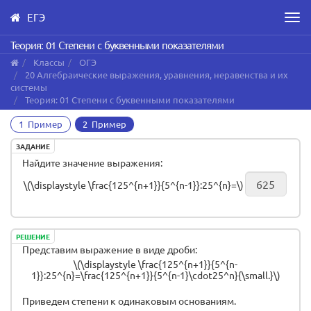
ЕГЭ
Men
Skip
Теория: 01 Степени с буквенными показателями
to
Классы
ОГЭ
main
20 Алгебраические выражения, уравнения, неравенства и их
content
системы
Теория: 01 Степени с буквенными показателями
1 Пример
2 Пример
ЗАДАНИЕ
Найдите значение выражения:
\(\displaystyle \frac{125^{n+1}}{5^{n-1}}:25^{n}=\)
РЕШЕНИЕ
Представим выражение в виде дроби:
\(\displaystyle \frac{125^{n+1}}{5^{n-
1}}:25^{n}=\frac{125^{n+1}}{5^{n-1}\cdot25^n}{\small.}\)
Приведем степени к одинаковым основаниям.