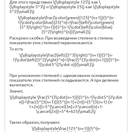
Для этого представим \(\displaystyle 125\) как \
(\displaystyle 5^3\) и \(\displaystyle 25\) как \(\displaystyle
5^2{\small:}\)
\(\displaystyle\frac{\color{green}{125}^{n+1}}{5^{n-
1}\cdot\color{blue}{25}^n}=\frac{\left(\color{green}
{5^3}\right)^{n+1}}{5^{n-1}\cdot\left(\color{blue}
{5^2}\right)^{n}}{\small.}\)
Раскроем скобки. При возведении степени в степень
показатели этих степеней перемножаются.
То есть
\(\displaystyle\frac{\left({5^3}\right)^{n+1}}{5^{n-
1}\cdot\left({5^2}\right)^n}=\frac{5^{3\cdot(n+1)}}{5^{n-
1}\cdot5^{2\cdot n}}{\small.}\)
При умножении степеней с одинаковыми основаниями
показатели этих степеней складываются. А при делении
вычитаются.
Значит,
\(\displaystyle \frac{5^{3\cdot(n+1)}}{5^{n-1}\cdot5^{2\cdot
n}}=\frac{5^{3(n+1)}}{5^{(n-1)+2n}}={5^{3(n+1)-(n-
1+2n)}}=5^{\cancel{3n}+3-\cancel{n}+1-
\cancel{2n}}=5^4=625{\small.}\)
Таким образом, получаем:
\(\displaystyle\frac{125^{n+1}}{5^{n-