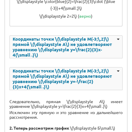
\(\displaystyle \color{blue}{2}=\frac{2}{3}\cdot (\blue
{-3})+4{\small ;}\)
\(\displaystyle 2=2\) (
верно
)
Координаты точки \(\displaystyle M(-3;\,2)\)
прямой \(\displaystyle А\) не удовлетворяют
уравнению \(\displaystyle y=\frac{2}{3}x-
4{\small .}\)
Координаты точки \(\displaystyle M(-3;\,2)\)
прямой \(\displaystyle А\) не удовлетворяют
уравнению \(\displaystyle y=-\frac{2}
{3}x+4{\small .}\)
Следовательно, прямая \(\displaystyle А\) имеет
уравнение \(\displaystyle y=\frac{2}{3}x+4{\small .}\)
Исключим эту прямую и это уравнение из дальнейшего
рассмотрения.
2.
Теперь рассмотрим график
\(\displaystyle Б\small.\)