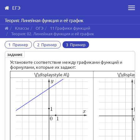
ЕГЭ
Men
Skip
Теория: Линейная функция и её график
to
Классы
ОГЭ
11 Графики функций
main
Теория: 02. Линейная функция и её график
content
1 Пример
2 Пример
3 Пример
ЗАДАНИЕ
Установите соответствие между графиками функций и
формулами, которые их задают:
\(\displaystyle А\)
\(\displayst