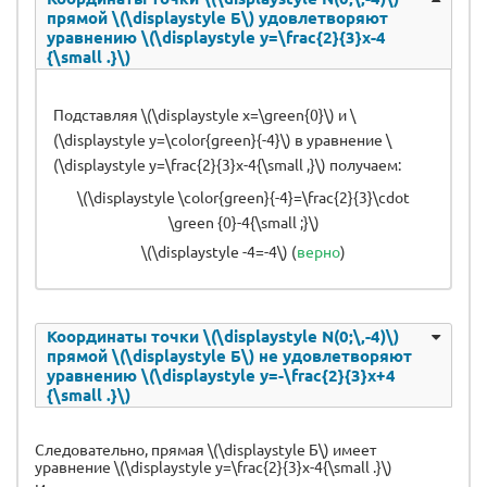
прямой \(\displaystyle Б\) удовлетворяют
уравнению \(\displaystyle y=\frac{2}{3}x-4
{\small .}\)
Подставляя \(\displaystyle x=\green{0}\) и \
(\displaystyle y=\color{green}{-4}\) в уравнение \
(\displaystyle y=\frac{2}{3}x-4{\small ,}\) получаем:
\(\displaystyle \color{green}{-4}=\frac{2}{3}\cdot
\green {0}-4{\small ;}\)
\(\displaystyle -4=-4\) (
верно
)
Координаты точки \(\displaystyle N(0;\,-4)\)
прямой \(\displaystyle Б\) не удовлетворяют
уравнению \(\displaystyle y=-\frac{2}{3}x+4
{\small .}\)
Следовательно, прямая \(\displaystyle Б\) имеет
уравнение \(\displaystyle y=\frac{2}{3}x-4{\small .}\)