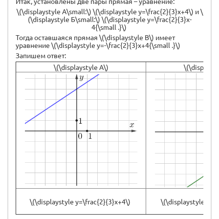
Итак, установлены две пары прямая – уравнение:
\(\displaystyle А\small:\) \(\displaystyle y=\frac{2}{3}x+4\) и \
(\displaystyle Б\small:\) \(\displaystyle y=\frac{2}{3}x-
4{\small .}\)
Тогда оставшаяся прямая \(\displaystyle В\) имеет
уравнение \(\displaystyle y=-\frac{2}{3}x+4{\small .}\)
Запишем ответ:
\(\displaystyle А\)
\(\displayst
\(\displaystyle y=\frac{2}{3}x+4\)
\(\displaystyle y=\