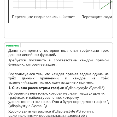
Перетащите сюда правильный ответ
Перетащите сюда пр
РЕШЕНИЕ
Даны три прямые, которые являются графиками трёх
данных линейных функций.
Требуется поставить в соответствие каждой прямой
функцию, которая её задаёт.
Воспользуемся тем, что каждая прямая задана одним из
трёх данных уравнений, и каждое из трёх
уравнений задаёт только одну из данных прямых.
1. Сначала рассмотрим график
\(\displaystyle А\small.\)
Выберем на нём точку, которая не лежит на двух других
графиках, и найдём уравнение, которому
удовлетворяет эта точка. Оно и будет определять график \
(\displaystyle А\small.\)
Удобно взять на графике \(\displaystyle А\) точку с
целочисленными координатами, назовём её \