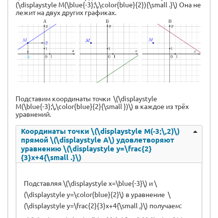
(\displaystyle M(\blue{-3};\,\color{blue}{2}){\small .}\) Она не
лежит на двух других графиках.
Подставим координаты точки \(\displaystyle
M(\blue{-3};\,\color{blue}{2}{\small })\) в каждое из трёх
уравнений.
Координаты точки \(\displaystyle M(-3;\,2)\)
прямой \(\displaystyle А\) удовлетворяют
уравнению \(\displaystyle y=\frac{2}
{3}x+4{\small .}\)
Подставляя \(\displaystyle x=\blue{-3}\) и \
(\displaystyle y=\color{blue}{2}\) в уравнение \
(\displaystyle y=\frac{2}{3}x+4{\small ,}\) получаем: