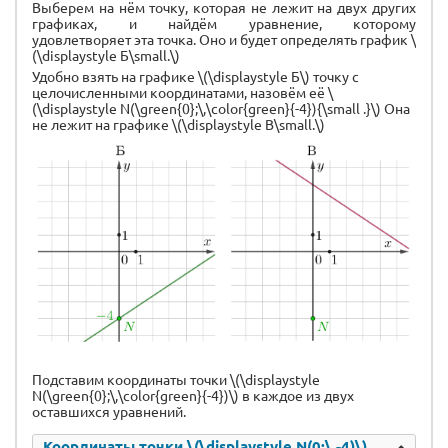
Выберем на нём точку, которая не лежит на двух других
графиках, и найдём уравнение, которому
удовлетворяет эта точка. Оно и будет определять график \
(\displaystyle Б\small.\)
Удобно взять на графике \(\displaystyle Б\) точку с
целочисленными координатами, назовём её \
(\displaystyle N(\green{0};\,\color{green}{-4}){\small .}\) Она
не лежит на графике \(\displaystyle В\small.\)
Подставим координаты точки \(\displaystyle
N(\green{0};\,\color{green}{-4})\) в каждое из двух
оставшихся уравнений.
Координаты точки \(\displaystyle N(0;\,-4)\)