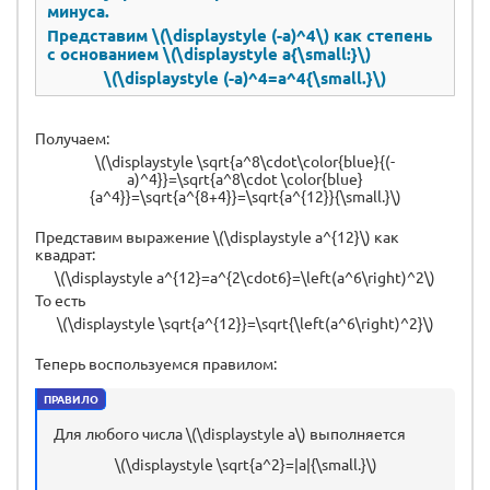
минуса.
Представим \(\displaystyle (-a)^4\) как степень
с основанием \(\displaystyle a{\small:}\)
\(\displaystyle (-a)^4=a^4{\small.}\)
Получаем:
\(\displaystyle \sqrt{a^8\cdot\color{blue}{(-
a)^4}}=\sqrt{a^8\cdot \color{blue}
{a^4}}=\sqrt{a^{8+4}}=\sqrt{a^{12}}{\small.}\)
Представим выражение \(\displaystyle a^{12}\) как
квадрат:
\(\displaystyle a^{12}=a^{2\cdot6}=\left(a^6\right)^2\)
То есть
\(\displaystyle \sqrt{a^{12}}=\sqrt{\left(a^6\right)^2}\)
Теперь воспользуемся правилом:
ПРАВИЛО
Для любого числа \(\displaystyle a\) выполняется
\(\displaystyle \sqrt{a^2}=|a|{\small.}\)