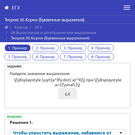
ЕГЭ
Men
Skip
Теория: 05 Корни (Буквенные выражения)
to
Классы
ОГЭ
main
08 Вычисления и алгебраические выражения
content
Теория: 05 Корни (Буквенные выражения)
1 Пример
2 Пример
3 Пример
4 Пример
5 Пример
6 Пример
7 Пример
8 Пример
ЗАДАНИЕ
Найдите значение выражения
\(\displaystyle \sqrt{a^8\cdot(-a)^4}\) при \(\displaystyle
a=2{\small.}\)
РЕШЕНИЕ
Решение 1.
Чтобы упростить выражение, избавимся от