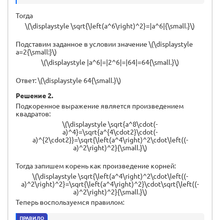
Тогда
\(\displaystyle \sqrt{\left(a^6\right)^2}=|a^6|{\small.}\)
Подставим заданное в условии значение \(\displaystyle
a=2{\small:}\)
\(\displaystyle |a^6|=|2^6|=|64|=64{\small.}\)
Ответ: \(\displaystyle 64{\small.}\)
Решение 2.
Подкоренное выражение является произведением
квадратов:
\(\displaystyle \sqrt{a^8\cdot(-
a)^4}=\sqrt{a^{4\cdot2}\cdot(-
a)^{2\cdot2}}=\sqrt{\left(a^4\right)^2\cdot\left((-
a)^2\right)^2}{\small.}\)
Тогда запишем корень как произведение корней:
\(\displaystyle \sqrt{\left(a^4\right)^2\cdot\left((-
a)^2\right)^2}=\sqrt{\left(a^4\right)^2}\cdot\sqrt{\left((-
a)^2\right)^2}{\small.}\)
Теперь воспользуемся правилом:
ПРАВИЛО