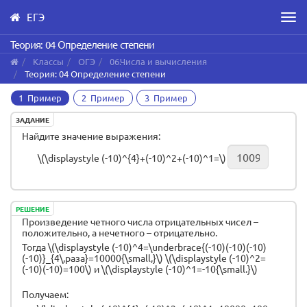
ЕГЭ
Men
Skip
Теория: 04 Определение степени
to
Классы
ОГЭ
06.Числа и вычисления
main
Теория: 04 Определение степени
content
1 Пример
2 Пример
3 Пример
ЗАДАНИЕ
Найдите значение выражения:
\(\displaystyle (-10)^{4}+(-10)^2+(-10)^1=\)
РЕШЕНИЕ
Произведение четного числа отрицательных чисел –
положительно, а нечетного – отрицательно.
Тогда \(\displaystyle (-10)^4=\underbrace{(-10)(-10)(-10)
(-10)}_{4\,раза}=10000{\small,}\) \(\displaystyle (-10)^2=
(-10)(-10)=100\) и \(\displaystyle (-10)^1=-10{\small.}\)
Получаем: