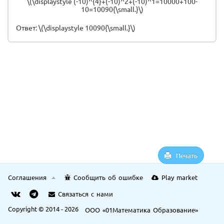
\(\displaystyle (-10)^{4}+(-10)^2+(-10)^1=10000+100-
10=10090{\small.}\)
Ответ: \(\displaystyle 10090{\small.}\)
Печать
Соглашения
Сообщить об ошибке
Play market
Связаться с нами
Copyright © 2014 - 2026
ООО «01Математика Образование»