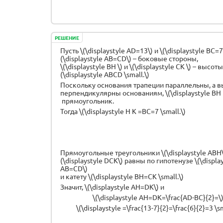
РЕШЕНИЕ
Пусть \(\displaystyle AD=13\) и \(\displaystyle BC=7
(\displaystyle AB=CD\) – боковые стороны,
\(\displaystyle BH \) и \(\displaystyle CK \) – высот
(\displaystyle ABCD \small.\)
Поскольку основания трапеции параллельны, а 
перпендикулярны основаниям, \(\displaystyle BH K
прямоугольник.
Тогда \(\displaystyle H K =BC=7 \small.\)
Прямоугольные треугольники \(\displaystyle ABH\)
(\displaystyle DCK\) равны по гипотенузе \(\displa
AB=CD\)
и катету \(\displaystyle BH=CK \small.\)
Значит, \(\displaystyle AH=DK\) и
\(\displaystyle AH=DK=\frac{AD-BC}{2}=\
\(\displaystyle =\frac{13-7}{2}=\frac{6}{2}=3 \sm