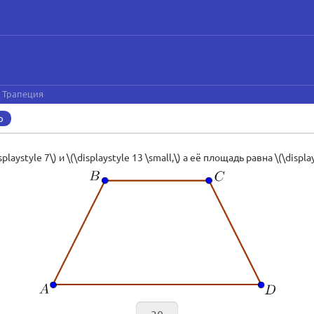
3 Трапеция
р
style 7\) и \(\displaystyle 13 \small,\) а её площадь равна \(\displa