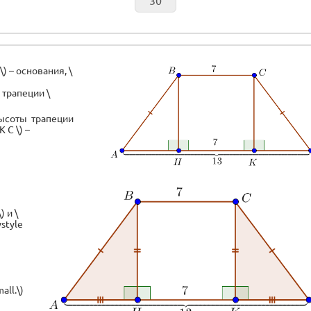
\) – основания, \
ы трапеции \
высоты трапеции
 C \) –
 и \
ystyle
)
all.\)