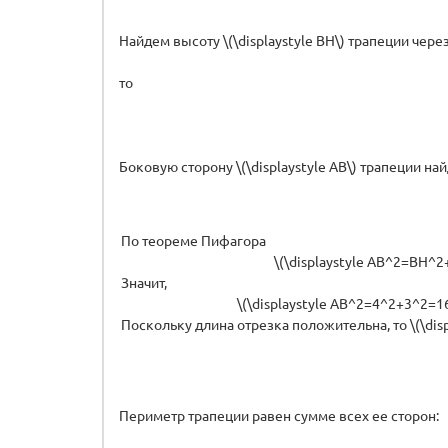
Найдем высоту \(\displaystyle BH\) трапеции че
то
Боковую сторону \(\displaystyle AB\) трапеции най
По теореме Пифагора
\(\displaystyle AB^2=BH^2+
Значит,
\(\displaystyle AB^2=4^2+3^2=16
Поскольку длина отрезка положительна, то \(\displ
Периметр трапеции равен сумме всех ее сторон: