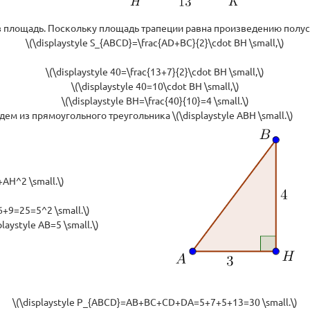
рез площадь. Поскольку площадь трапеции равна произведению полу
\(\displaystyle S_{ABCD}=\frac{AD+BC}{2}\cdot BH \small,\)
\(\displaystyle 40=\frac{13+7}{2}\cdot BH \small,\)
\(\displaystyle 40=10\cdot BH \small,\)
\(\displaystyle BH=\frac{40}{10}=4 \small.\)
дем из прямоугольного треугольника \(\displaystyle ABH \small.\)
AH^2 \small.\)
+9=25=5^2 \small.\)
aystyle AB=5 \small.\)
\(\displaystyle P_{ABCD}=AB+BC+CD+DA=5+7+5+13=30 \small.\)