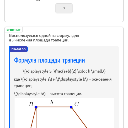
РЕШЕНИЕ
Воспользуемся одной из формул для
вычисления площади трапеции.
ПРАВИЛО
Формула площади трапеции
\(\displaystyle S=\frac{a+b}{2} \cdot h \small,\)
где \(\displaystyle a\) и \(\displaystyle b\) – основания
трапеции,
\(\displaystyle h\) – высота трапеции.