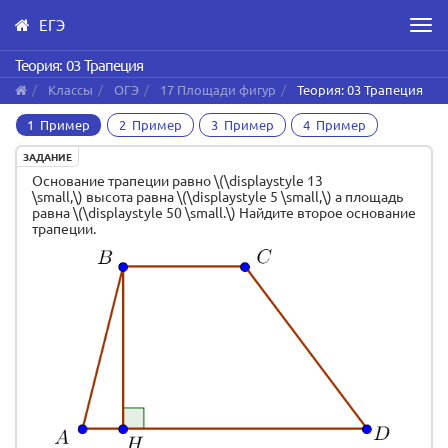
ЕГЭ
Men
Skip
Теория: 03 Трапеция
to
Классы
ОГЭ
17 Площади фигур
Теория: 03 Трапеция
main
content
1 Пример
2 Пример
3 Пример
4 Пример
ЗАДАНИЕ
Основание трапеции равно \(\displaystyle 13
\small,\) высота равна \(\displaystyle 5 \small,\) а площадь
равна \(\displaystyle 50 \small.\) Найдите второе основание
трапеции.