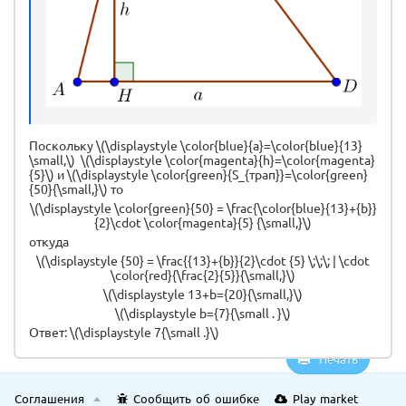
Поскольку \(\displaystyle \color{blue}{a}=\color{blue}{13}
\small,\) \(\displaystyle \color{magenta}{h}=\color{magenta}
{5}\) и \(\displaystyle \color{green}{S_{трап}}=\color{green}
{50}{\small,}\) то
\(\displaystyle \color{green}{50} = \frac{\color{blue}{13}+{b}}
{2}\cdot \color{magenta}{5} {\small,}\)
откуда
\(\displaystyle {50} = \frac{{13}+{b}}{2}\cdot {5} \;\;\; | \cdot
\color{red}{\frac{2}{5}}{\small,}\)
\(\displaystyle 13+b={20}{\small,}\)
\(\displaystyle b={7}{\small . }\)
Ответ: \(\displaystyle 7{\small .}\)
Печать
Соглашения
Сообщить об ошибке
Play market