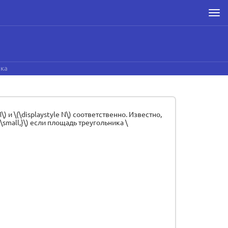
Men
ика
M\) и \(\displaystyle N\) соответственно. Известно,
{\small,}\) если площадь треугольника \