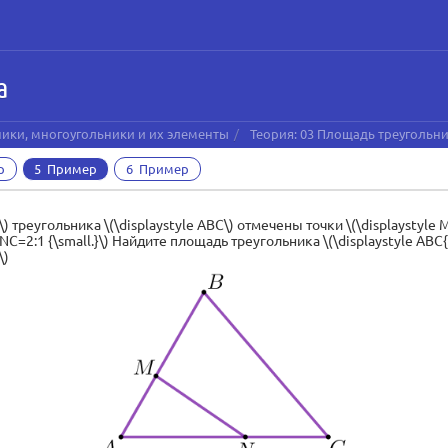
а
ники, многоугольники и их элементы
Теория: 03 Площадь треугольн
р
5 Пример
6 Пример
AC\) треугольника \(\displaystyle ABC\) отмечены точки \(\displaystyle 
AN:NC=2:1 {\small.}\) Найдите площадь треугольника \(\displaystyle ABC
\)