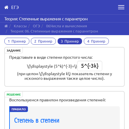
ЕГЭ
Men
Skip
Теория: Степенные выражения с параметром
to
Классы
ОГЭ
06.Числа и вычисления
main
Теория: 06. Степенные выражения с параметром
content
1 Пример
2 Пример
3 Пример
4 Пример
ЗАДАНИЕ
Представьте в виде степени простого числа:
5^{-3k}
\(\displaystyle (5^k)^{-3}=\)
(при целом \(\displaystyle k\) показатель степени у
искомого выражения также целое число).
РЕШЕНИЕ
Воспользуемся правилом произведения степеней:
ПРАВИЛО
Cтепень в степени