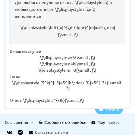
Для любого ненулевого числа \(\displaystyle a\) и
любых целых чисел \(\displaystyle n,\,m\)
выполняется
\(\displaystyle \left({a}^{\,n}\right)^{m}=a^{\, n m}
{\small . }\)
В нашем случае
\(\displaystyle a=5{\small , }\)
\(\displaystyle n=k{\small , }\)
\(\displaystyle m=-3{\small . }\)
Тогда
\(\displaystyle (5^k)^{ -3}=5^{k \cdot (-3)}=5^{ -3k}{\small .
}\)
Ответ: \(\displaystyle 5^{-3k}{\small .}\)
Печать
Соглашения
Сообщить об ошибке
Play market
Связаться с нами