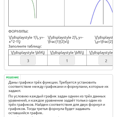
ФОРМУЛЫ:
\(\displaystyle 1)\, y=-
\(\displaystyle 2)\, y=-
\(\displaystyl
x^2-1\)
\frac{1}{2}x\)
\,y=\frac{2}{x
Заполните таблицу:
\(\displaystyle \bfА\)
\(\displaystyle \bfБ\)
\(\displaystyle \b
РЕШЕНИЕ
Даны графики трёх функции. Требуется установить
соответствие между графиками и формулами, которые их
задают.
По условию каждый график задан одним из трёх данных
уравнений, и каждое уравнение задаёт только один из
трёх графиков. Найдем соответствия для двух формул и
графиков. Тогда третья формула будет задавать
оставшийся график.