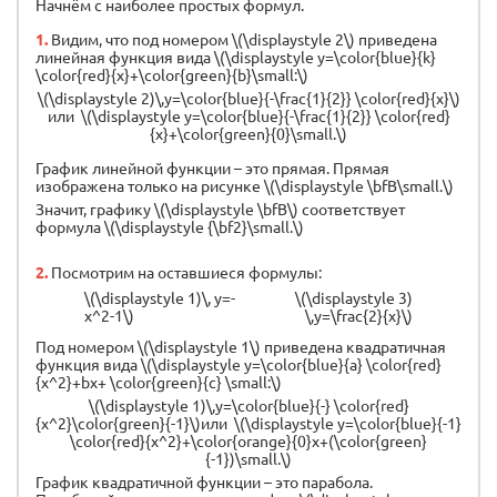
Начнём с наиболее простых формул.
1.
Видим, что под номером \(\displaystyle 2\) приведена
линейная функция вида \(\displaystyle y=\color{blue}{k}
\color{red}{x}+\color{green}{b}\small:\)
\(\displaystyle 2)\,y=\color{blue}{-\frac{1}{2}} \color{red}{x}\)
или \(\displaystyle y=\color{blue}{-\frac{1}{2}} \color{red}
{x}+\color{green}{0}\small.\)
График линейной функции – это прямая. Прямая
изображена только на рисунке \(\displaystyle \bfВ\small.\)
Значит, графику \(\displaystyle \bfВ\) соответствует
формула \(\displaystyle {\bf2}\small.\)
2.
Посмотрим на оставшиеся формулы:
\(\displaystyle 1)\, y=-
\(\displaystyle 3)
x^2-1\)
\,y=\frac{2}{x}\)
Под номером \(\displaystyle 1\) приведена квадратичная
функция вида \(\displaystyle y=\color{blue}{a} \color{red}
{x^2}+bx+ \color{green}{c} \small:\)
\(\displaystyle 1)\,y=\color{blue}{-} \color{red}
{x^2}\color{green}{-1}\)или \(\displaystyle y=\color{blue}{-1}
\color{red}{x^2}+\color{orange}{0}x+(\color{green}
{-1})\small.\)
График квадратичной функции – это парабола.