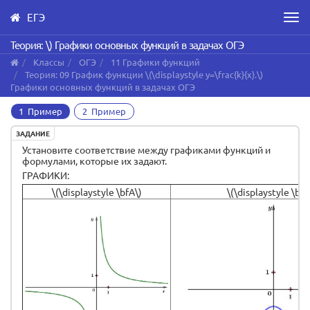
ЕГЭ
Men
Skip
Теория: \) Графики основных функций в задачах ОГЭ
to
Классы
ОГЭ
11 Графики функций
main
Теория: 09 График функции \(\displaystyle y=\frac{k}{x}.\)
content
Графики основных функций в задачах ОГЭ
1 Пример
2 Пример
ЗАДАНИЕ
Установите соответствие между графиками функций и
формулами, которые их задают.
ГРАФИКИ:
\(\displaystyle \bfА\)
\(\displaystyle \bfБ