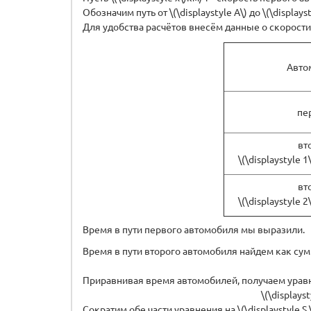
Обозначим путь от \(\displaystyle А\) до \(\displayst
Для удобства расчётов внесём данные о скорости
Авто
пе
вт
\(\displaystyle 
вт
\(\displaystyle 
Время в пути первого автомобиля мы выразили.
Время в пути второго автомобиля найдем как сум
Приравнивая время автомобилей, получаем урав
\(\displayst
Сократим обе части уравнения на \(\displaystyle S \,