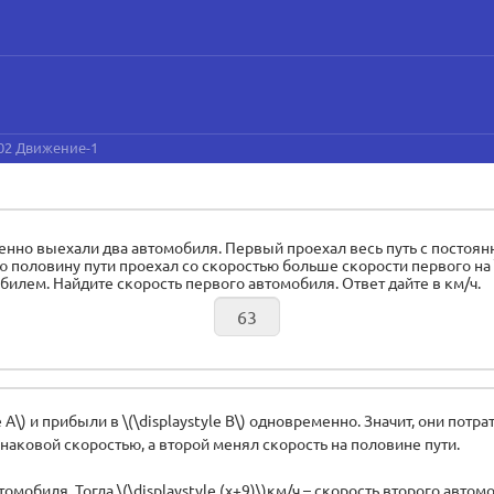
 02 Движение-1
овременно выехали два автомобиля. Первый проехал весь путь с пост
рую половину пути проехал со скоростью больше скорости первого на \
обилем. Найдите скорость первого автомобиля. Ответ дайте в км/ч.
 А\) и прибыли в \(\displaystyle В\) одновременно. Значит, они потр
наковой скоростью, а второй менял скорость на половине пути.
автомобиля. Тогда \(\displaystyle (x+9)\)км/ч – скорость второго авто