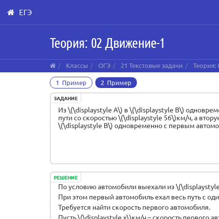
ЕГЭ
Skip
Теория: 02 Движение-1
to
main
content
Классы
ОГЭ
21 Текстовые задачи
Теория:
1 Пример
2 Пример
ЗАДАНИЕ
Из \(\displaystyle А\) в \(\displaystyle В\) одн
пути со скоростью \(\displaystyle 56\)км/ч, а вто
\(\displaystyle В\) одновременно с первым автом
РЕШЕНИЕ
По условию автомобили выехали из \(\displaystyle
При этом первый автомобиль ехал весь путь с оди
Требуется найти скорость первого автомобиля.
Пусть \(\displaystyle x\)км/ч – скорость первого 