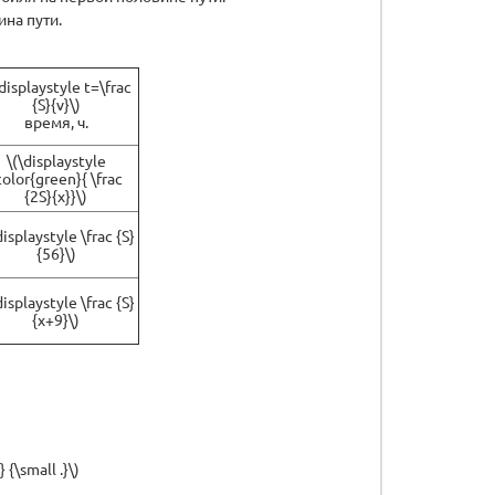
вина пути.
\displaystyle t=\frac
{S}{v}\)
время, ч.
\(\displaystyle
color{green}{ \frac
{2S}{x}}\)
displaystyle \frac {S}
{56}\)
displaystyle \frac {S}
{x+9}\)
 {\small .}\)