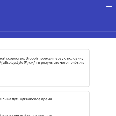
Men
оянной скоростью. Второй проехал первую половину
(\displaystyle 9\)км/ч, в результате чего прибыл в
атили на путь одинаковое время.
мобиля на первой половине пути.