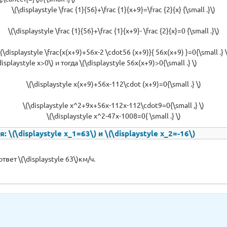
\(\displaystyle \frac {1}{56}+\frac {1}{x+9}=\frac {2}{x} {\small .}\)
\(\displaystyle \frac {1}{56}+\frac {1}{x+9}- \frac {2}{x}=0 {\small .}\)
\(\displaystyle \frac{x(x+9)+56x-2 \cdot56 (x+9)}{ 56x(x+9) }=0{\small .} \
isplaystyle x>0\) и тогда \(\displaystyle 56x(x+9)>0{\small .} \)
\(\displaystyle x(x+9)+56x-112\cdot (x+9)=0{\small .} \)
\(\displaystyle x^2+9x+56x-112x-112\cdot9=0{\small ,} \)
\(\displaystyle x^2-47x-1008=0{ \small .} \)
(\displaystyle x_1=63\) и \(\displaystyle x_2=-16\)
вет \(\displaystyle 63\)км/ч.