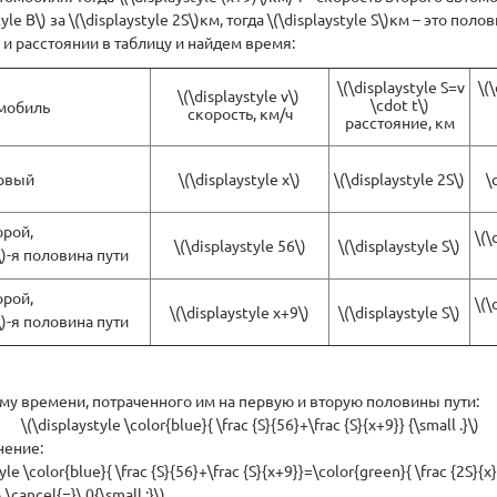
yle В\) за \(\displaystyle 2S\)км, тогда \(\displaystyle S\)км – это поло
 и расстоянии в таблицу и найдем время:
\(\displaystyle S=v
\(
\(\displaystyle v\)
\cdot t\)
мобиль
скорость, км/ч
расстояние, км
рвый
\(\displaystyle x\)
\(\displaystyle 2S\)
\
орой,
\(\
\(\displaystyle 56\)
\(\displaystyle S\)
1\)-я половина пути
орой,
\(\
\(\displaystyle x+9\)
\(\displaystyle S\)
2\)-я половина пути
му времени, потраченного им на первую и вторую половины пути:
\(\displaystyle \color{blue}{ \frac {S}{56}+\frac {S}{x+9}} {\small .}\)
нение:
yle \color{blue}{ \frac {S}{56}+\frac {S}{x+9}}=\color{green}{ \frac {2S}{x}}
\cancel{=}\,0{\small :}\)