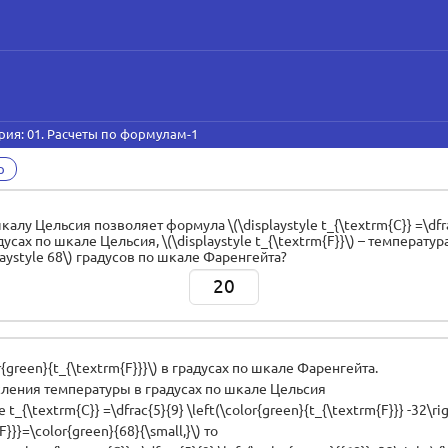
рия: 01. Расчеты по формулам-1
р
 Цельсия позволяет формула \(\displaystyle t_{\textrm{C}} =\dfrac{5}
радусах по шкале Цельсия, \(\displaystyle t_{\textrm{F}}\) – темпера
aystyle 68\) градусов по шкале Фаренгейта?
20
r{green}{t_{\textrm{F}}}\) в градусах по шкале Фаренгейта.
ления температуры в градусах по шкале Цельсия
e t_{\textrm{C}} =\dfrac{5}{9} \left(\color{green}{t_{\textrm{F}}} -32\rig
}}}=\color{green}{68}{\small,}\) то