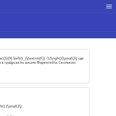
Men
{9} \left(t_{\textrm{F}} -32\right){\small,}\) где
тура в градусах по шкале Фаренгейта. Скольким
ht) {\small.}\)