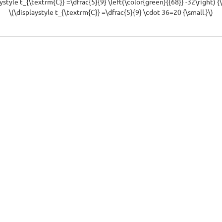
ystyle t_{\textrm{C}} =\dfrac{5}{9} \left(\color{green}{{68}} -32\right) {\
\(\displaystyle t_{\textrm{C}} =\dfrac{5}{9} \cdot 36=20 {\small.}\)