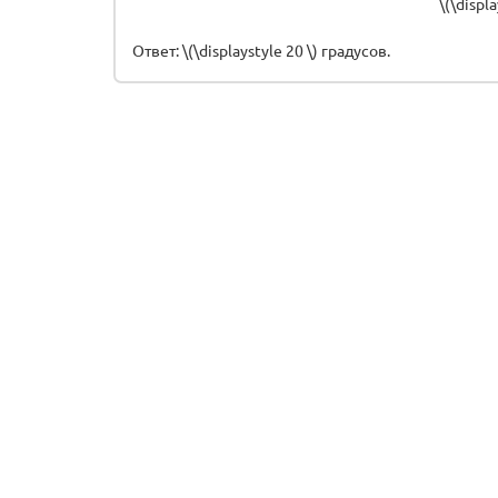
\(\displa
Ответ: \(\displaystyle 20 \) градусов.