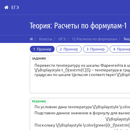
ЕГЭ
Skip
Теория: Расчеты по формулам-1
to
main
content
Классы
ОГЭ
12 Расчеты по формулам
Тео
1 Пример
2 Пример
3 Пример
4 Приме
ЗАДАНИЕ
Перевести температуру из шкалы Фаренгейта в шкалу
\(\displaystyle t_{\textrm{C}}\) – температура в г
градусам по шкале Цельсия соответствует \(\displ
РЕШЕНИЕ
По условию дана температура \(\displaystyle \colo
Подставим данное значение в формулу для вычис
\(\displaystyl
Поскольку \(\displaystyle \color{green}{t_{\textrm{F