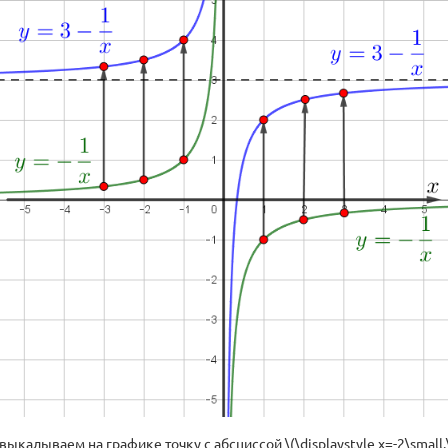
,\) выкалываем на графике точку с абсциссой \(\displaystyle x=-2\small.