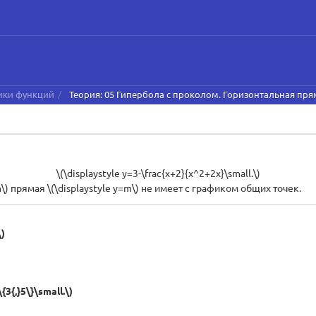
фики функций
Теория: 05 Гипербола с проколом. Горизонтальная пря
\(\displaystyle y=3-\frac{x+2}{x^2+2x}\small.\)
\) прямая \(\displaystyle y=m\) не имеет с графиком общих точек.
\)
{3{,}5\}\small.\)