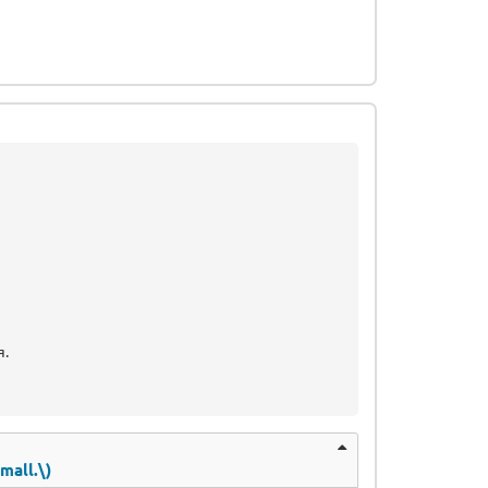
)
я.
mall.\)