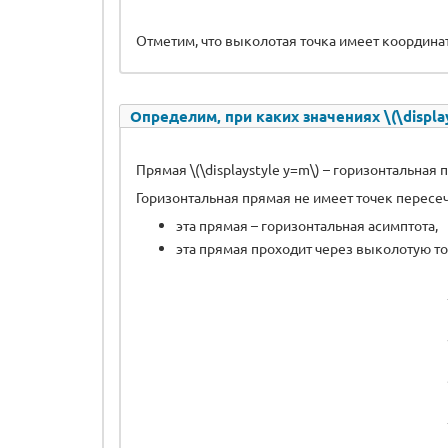
Отметим, что выколотая точка имеет координаты \(
Определим, при каких значениях \(\display
Прямая \(\displaystyle y=m\) – горизонтальная 
Горизонтальная прямая не имеет точек пересе
эта прямая – горизонтальная асимптота,
эта прямая проходит через выколотую то