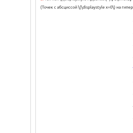
(Точек с абсциссой \(\displaystyle x=0\) на гипе