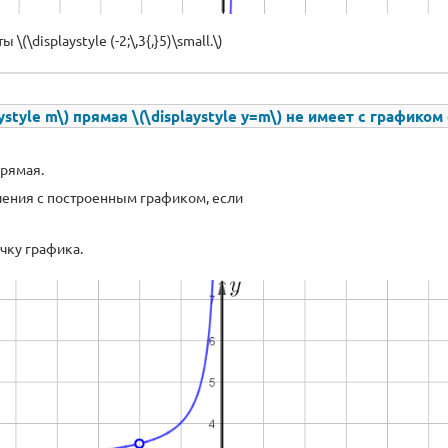
\displaystyle (-2;\,3{,}5)\small.\)
style m\) прямая \(\displaystyle y=m\) не имеет с графиком
прямая.
чения с построенным графиком, если
чку графика.