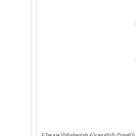
2.
Так как \(\displaystyle x\,\cancel{=}\,-2\small