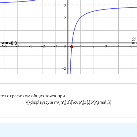
меет с графиком общих точек при
\(\displaystyle m\in\{ 3\}\cup\{3{,}5\}\small.\)