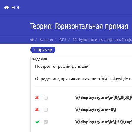
ЕГЭ
Skip
Теория: Горизонтальная прямая
to
main
content
Классы
ОГЭ
22 Функции и их свойства. Гра
1 Пример
ЗАДАНИЕ
Постройте график функции
Определите, при каких значениях \(\displaystyle m
\(\displaystyle m\in[3;\,3{,}5]
\(\displaystyle m=3\)
\(\displaystyle m\in\{ 3\}\cup\