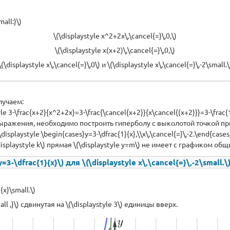
all:}\)
\(\displaystyle x^2+2x\,\cancel{=}\,0,\)
\(\displaystyle x(x+2)\,\cancel{=}\,0,\)
\(\displaystyle x\,\cancel{=}\,0\) и \(\displaystyle x\,\cancel{=}\,-2\small.\
лучаем:
yle 3-\frac{x+2}{x^2+2x}=3-\frac{\cancel{x+2}}{x\cancel{(x+2)}}=3-\frac{1
ражения, необходимо построить гиперболу с выколотой точкой при \(
\displaystyle \begin{cases}y=3-\dfrac{1}{x},\\x\,\cancel{=}\,-2.\end{cases
splaystyle k\) прямая \(\displaystyle y=m\) не имеет с графиком общ
-\dfrac{1}{x}\) для \(\displaystyle x\,\cancel{=}\,-2\small.\
x}\small.\)
all ,}\) сдвинутая на \(\displaystyle 3\) единицы вверх.