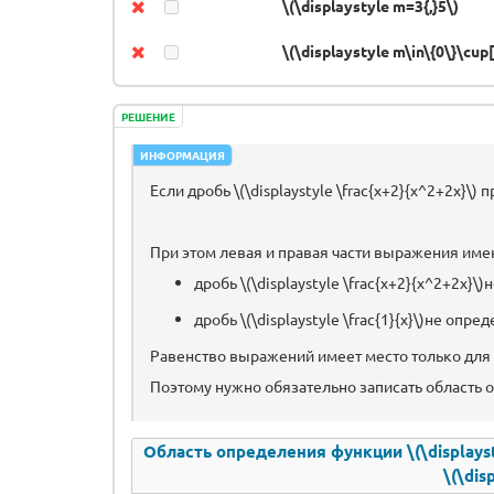
\(\displaystyle m=3{,}5\)
\(\displaystyle m\in\{0\}\cup[3
РЕШЕНИЕ
ИНФОРМАЦИЯ
Если дробь \(\displaystyle \frac{x+2}{x^2+2x}\) 
При этом левая и правая части выражения име
дробь \(\displaystyle \frac{x+2}{x^2+2x}\)не
дробь \(\displaystyle \frac{1}{x}\)не опред
Равенство выражений имеет место только для те
Поэтому нужно обязательно записать область 
Область определения функции \(\displaysty
\(\dis