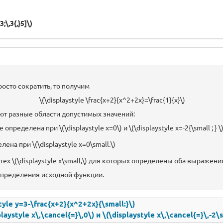
;\,3{,}5]\)
просто сократить, то получим
\(\displaystyle \frac{x+2}{x^2+2x}=\frac{1}{x}\)
ют разные области допустимых значений:
 определена при \(\displaystyle x=0\) и \(\displaystyle x=-2{\small ; } \
елена при \(\displaystyle x=0\small.\)
х \(\displaystyle x\small,\) для которых определены оба выражени
определения исходной функции.
le y=3-\frac{x+2}{x^2+2x}{\small:}\)
playstyle x\,\cancel{=}\,0\) и \(\displaystyle x\,\cancel{=}\,-2\s