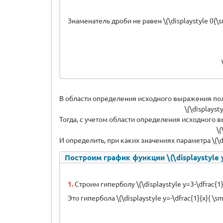
Знаменатель дроби не равен \(\displaystyle 0{\sm
В области определения исходного выражения по
\(\displayst
Тогда, с учетом области определения исходного вы
\(
И определить, при каких значениях параметра \(\di
Построим график функции \(\displaystyle y=3
1.
Строим гиперболу \(\displaystyle y=3-\dfrac{1}{
Это гипербола \(\displaystyle y=-\dfrac{1}{x}{ \sm