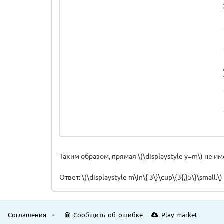
Таким образом, прямая \(\displaystyle y=m\) не и
Ответ: \(\displaystyle m\in\{ 3\}\cup\{3{,}5\}\small.\)
Соглашения
Сообщить об ошибке
Play market