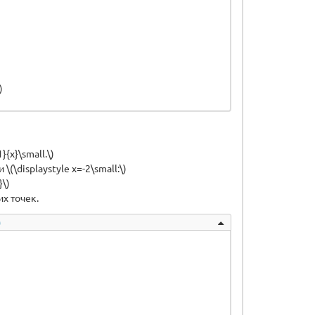
)
}{x}\small.\)
\displaystyle x=-2\small:\)
}\)
их точек.
)