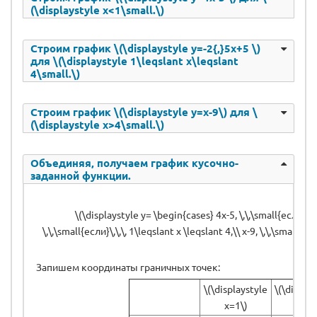
(\displaystyle x<1\small.\)
Строим график \(\displaystyle y=-2{,}5x+5 \)
для \(\displaystyle 1\leqslant x\leqslant
4\small.\)
Строим график \(\displaystyle y=x-9\) для \
(\displaystyle x>4\small.\)
Объединяя, получаем график кусочно-
заданной функции.
\(\displaystyle y= \begin{cases} 4x-5, \,\,\small{если}\,\,
\,\,\small{если}\,\,\, 1\leqslant x \leqslant 4,\\ x-9, \,\,\small{ес
Запишем координаты граничных точек:
\(\displaystyle
\(\display
x=1\)
x=4\