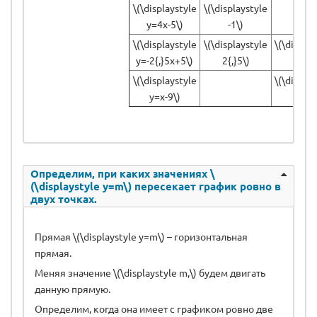
\(\displaystyle
\(\displaystyle
y=4x-5\)
-1\)
\(\displaystyle
\(\displaystyle
\(\display
y=-2{,}5x+5\)
2{,}5\)
-5\)
\(\displaystyle
\(\display
y=x-9\)
-5\)
Определим, при каких значениях \
(\displaystyle y=m\) пересекает график ровно в
двух точках.
Прямая \(\displaystyle y=m\) – горизонтальная
прямая.
Меняя значение \(\displaystyle m,\) будем двигать
данную прямую.
Определим, когда она имеет с графиком ровно две