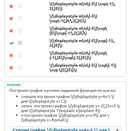
\(\displaystyle m\in\{-5\} \cup(-1;\,
2{,}5)\)
\(\displaystyle m\in\{-3\}
\cup(-1{,}5;\,2{,}5)\)
\(\displaystyle m\in\{-5\}\cup\
{5\}\cup[-1;\,2{,}5]\)
\(\displaystyle m\in\{-5\}\cup[-1;\,
2{,}5]\)
\(\displaystyle m\in\{-3\}\cup\
{-1{,}5\}\cup\{ 2{,}5\}\)
\(\displaystyle m\in\{-5\} \cup\{-1\}
\cup \{2{,}5\}\)
РЕШЕНИЕ
Построим график кусочно-заданной функции по шагам:
сначала построим график \(\displaystyle y=4x-5 \)
для \(\displaystyle x<1,\)
затем построим график \(\displaystyle y=-2{,}5x+5 \)
для \(\displaystyle 1\leqslant x\leqslant 4\)
и построим график \(\displaystyle y=x-9\) для \
(\displaystyle x>4\small.\)
Строим график \(\displaystyle y=4x-5 \) для \