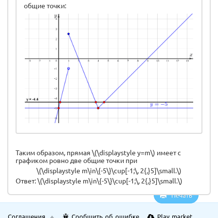
общие точки:
Таким образом, прямая \(\displaystyle y=m\) имеет с
графиком ровно две общие точки при
\(\displaystyle m\in\{-5\}\cup[-1;\, 2{,}5]\small.\)
Ответ: \(\displaystyle m\in\{-5\}\cup[-1;\, 2{,}5]\small.\)
Печать
Соглашения
Сообщить об ошибке
Play market