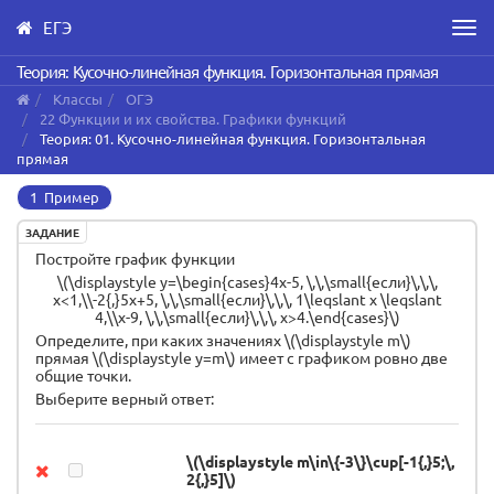
ЕГЭ
Men
Skip
Теория: Кусочно-линейная функция. Горизонтальная прямая
to
Классы
ОГЭ
main
22 Функции и их свойства. Графики функций
content
Теория: 01. Кусочно-линейная функция. Горизонтальная
прямая
1 Пример
ЗАДАНИЕ
Постройте график функции
\(\displaystyle y=\begin{cases}4x-5, \,\,\small{если}\,\,\,
x<1,\\-2{,}5x+5, \,\,\small{если}\,\,\, 1\leqslant x \leqslant
4,\\x-9, \,\,\small{если}\,\,\, x>4.\end{cases}\)
Определите, при каких значениях \(\displaystyle m\)
прямая \(\displaystyle y=m\) имеет с графиком ровно две
общие точки.
Выберите верный ответ:
\(\displaystyle m\in\{-3\}\cup[-1{,}5;\,
2{,}5]\)