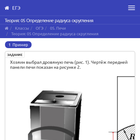
ЕГЭ
Men
Skip
Теория: 05 Определение радиуса скругления
to
Классы
ОГЭ
05. Печи
main
Теория: 05 Определение радиуса скругления
content
1 Пример
ЗАДАНИЕ
Хозяин выбрал дровяную печь (рис. 1). Чертёж передней
панели печи показан на рисунке 2.