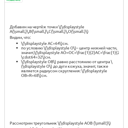
Добавим на чертёж точки \(\displaystyle
A{\small,}\,B{\small,}\,C{\small,}\,O{\small.}\)
Видим, что:
\(\displaystyle AC=64\)см.
по условию \(\displaystyle O\)– центр нижней части,
значит,\(\displaystyle AO=OC=\frac{1}{2}AC=\frac{1}{2}
\cdot64=32\)см.
\(\displaystyle OB\) равно расстоянию от центра \
(\displaystyle O\) до дуги кожуха, значит, также
является радиусом скругления: \(\displaystyle
OB=R=68\)см.
Рассмотрим треугольник \(\displaystyle AOB {\small:}\)