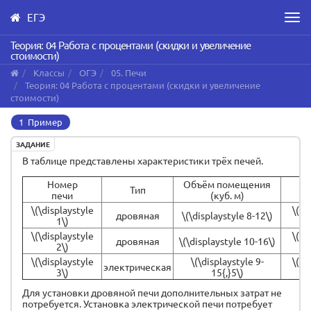
ЕГЭ
Men
Skip
Теория: 04 Работа с процентами (скидки и увеличение
стоимости)
to
main
Классы
ОГЭ
05. Печи
content
Теория: 04 Работа с процентами (скидки и увеличение
стоимости)
1 Пример
ЗАДАНИЕ
В таблице представлены характеристики трёх печей.
Номер
Объём помещения
Тип
Ма
печи
(куб. м)
\(\displaystyle
\(\d
дровяная
\(\displaystyle 8-12\)
1\)
\(\displaystyle
\(\d
дровяная
\(\displaystyle 10-16\)
2\)
\(\displaystyle
\(\displaystyle 9-
\(\d
электрическая
3\)
15{,}5\)
Для установки дровяной печи дополнительных затрат не
потребуется. Установка электрической печи потребует