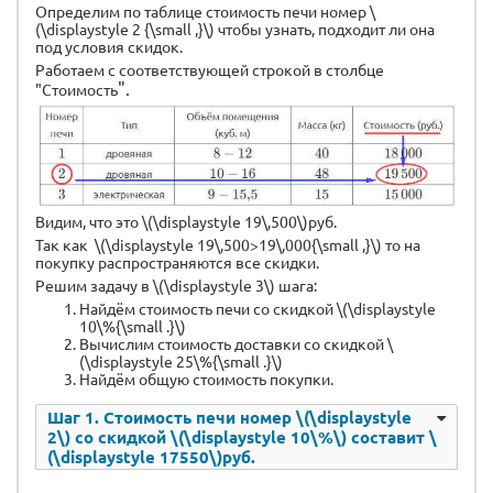
Определим по таблице стоимость печи номер \
(\displaystyle 2 {\small ,}\) чтобы узнать, подходит ли она
под условия скидок.
Работаем с соответствующей строкой в столбце
".
"Стоимость
Видим, что это \(\displaystyle 19\,500\)руб.
Так как \(\displaystyle 19\,500>19\,000{\small ,}\) то на
покупку распространяются все скидки.
Решим задачу в \(\displaystyle 3\) шага:
Найдём стоимость печи со скидкой \(\displaystyle
10\%{\small .}\)
Вычислим стоимость доставки со скидкой \
(\displaystyle 25\%{\small .}\)
Найдём общую стоимость покупки.
Шаг 1. Стоимость печи номер \(\displaystyle
2\) со скидкой \(\displaystyle 10\%\) составит \
(\displaystyle 17550\)руб.