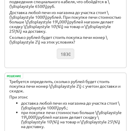
подведения специального кабеля, что обойдётся в \
(\displaystyle 6500\)руб.
Доставка любой печи из магазина до участка стоит \
(\displaystyle 1000\)рублей. При покупке печи стоимостью
больше \(\displaystyle 19\,000\)рублей магазин делает
скидку \(\displaystyle 10\%\) на товар и \(\displaystyle
25\%\) на доставку.
Сколько рублей будет стоить покупка печи номер \
(\displaystyle 2\) на этих условиях?
РЕШЕНИЕ
Требуется определить, сколько рублей будет стоить
покупка печи номер \(\displaystyle 2\) с учетом доставки и
скидок.
При этом:
доставка любой печи из магазина до участка стоит \
(\displaystyle 1000\)руб.;
при покупке печи стоимостью больше \(\displaystyle
19\,000\)рублей магазин делает скидку \
(\displaystyle 10\%\) на товар и \(\displaystyle 25\%\)
на доставку.