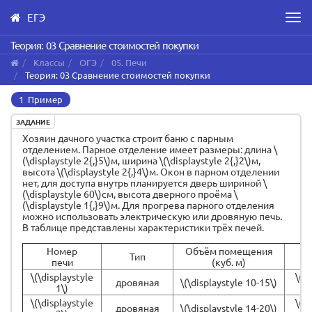
ЕГЭ
Men
Skip
Теория: 03 Сравнение стоимостей покупки
to
Классы
ОГЭ
05. Печи
main
Теория: 03 Сравнение стоимостей покупки
content
1 Пример
ЗАДАНИЕ
Хозяин дачного участка строит баню с парным
отделением. Парное отделение имеет размеры: длина \
(\displaystyle 2{,}5\)м, ширина \(\displaystyle 2{,}2\)м,
высота \(\displaystyle 2{,}4\)м. Окон в парном отделении
нет, для доступа внутрь планируется дверь шириной \
(\displaystyle 60\)см, высота дверного проёма \
(\displaystyle 1{,}9\)м. Для прогрева парного отделения
можно использовать электрическую или дровяную печь.
В таблице представлены характеристики трёх печей.
Номер
Объём помещения
Тип
М
печи
(куб. м)
\(\displaystyle
\(\d
дровяная
\(\displaystyle 10-15\)
1\)
\(\displaystyle
\(\d
дровяная
\(\displaystyle 14-20\)