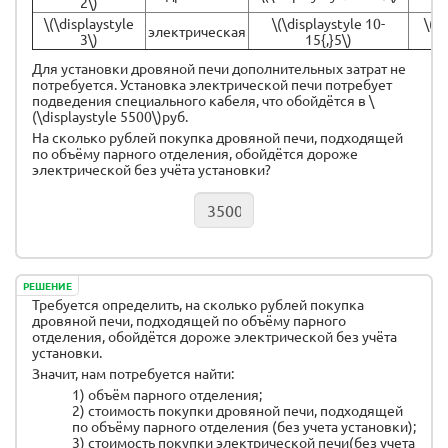
2\)
\(\displaystyle
\(\displaystyle 10-
\(\d
электрическая
3\)
15{,}5\)
Для установки дровяной печи дополнительных затрат не
потребуется. Установка электрической печи потребует
подведения специального кабеля, что обойдётся в \
(\displaystyle 5500\)руб.
На сколько рублей покупка дровяной печи, подходящей
по объёму парного отделения, обойдётся дороже
электрической без учёта установки?
РЕШЕНИЕ
Требуется определить, на сколько рублей покупка
дровяной печи, подходящей по объёму парного
отделения, обойдётся дороже электрической без учёта
установки.
Значит, нам потребуется найти:
1) объём парного отделения;
2) стоимость покупки дровяной печи, подходящей
по объёму парного отделения (без учета установки);
3) стоимость покупки электрической печи(без учета