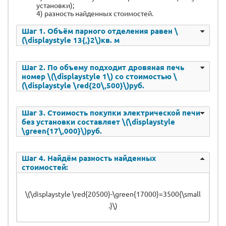
установки);
4) разность найденных стоимостей.
Шаг 1. Объём парного отделения равен \
(\displaystyle 13{,}2\)кв. м
Шаг 2. По объему подходит дровяная печь
номер \(\displaystyle 1\) со стоимостью \
(\displaystyle \red{20\,500}\)руб.
Шаг 3. Стоимость покупки электрической печи
без установки составляет \(\displaystyle
\green{17\,000}\)руб.
Шаг 4. Найдём разность найденных
стоимостей:
\(\displaystyle \red{20500}-\green{17000}=3500{\small
.}\)