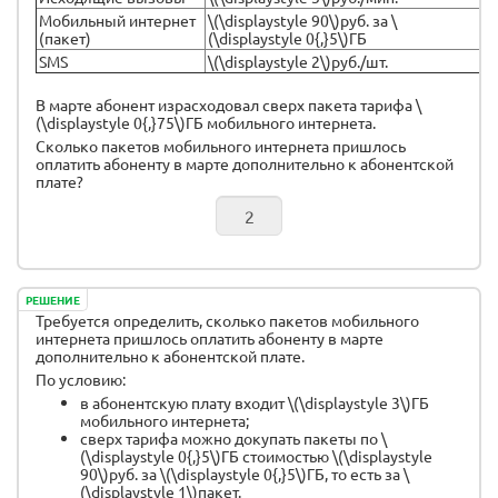
Мобильный интернет
\(\displaystyle 90\)руб. за \
(пакет)
(\displaystyle 0{,}5\)ГБ
SMS
\(\displaystyle 2\)руб./шт.
В марте абонент израсходовал сверх пакета тарифа \
(\displaystyle 0{,}75\)ГБ мобильного интернета.
Сколько пакетов мобильного интернета пришлось
оплатить абоненту в марте дополнительно к абонентской
плате?
РЕШЕНИЕ
Требуется определить, сколько пакетов мобильного
интернета пришлось оплатить абоненту в марте
дополнительно к абонентской плате.
По условию:
в абонентскую плату входит \(\displaystyle 3\)ГБ
мобильного интернета;
сверх тарифа можно докупать пакеты по \
(\displaystyle 0{,}5\)ГБ стоимостью \(\displaystyle
90\)руб. за \(\displaystyle 0{,}5\)ГБ, то есть за \
(\displaystyle 1\)пакет.