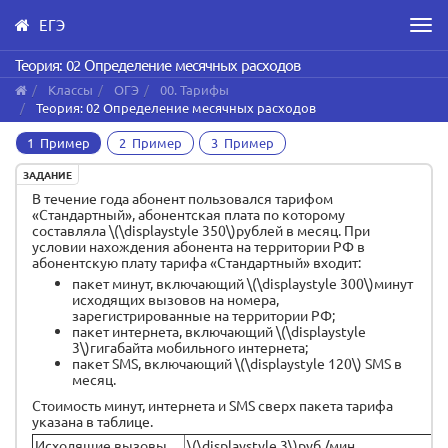
ЕГЭ
Men
Skip
Теория: 02 Определение месячных расходов
to
Классы
ОГЭ
00. Тарифы
main
Теория: 02 Определение месячных расходов
content
1 Пример
2 Пример
3 Пример
ЗАДАНИЕ
В течение года абонент пользовался тарифом
«Стандартный», абонентская плата по которому
составляла \(\displaystyle 350\)рублей в месяц. При
условии нахождения абонента на территории РФ в
абонентскую плату тарифа «Стандартный» входит:
пакет минут, включающий \(\displaystyle 300\)минут
исходящих вызовов на номера,
зарегистрированные на территории РФ;
пакет интернета, включающий \(\displaystyle
3\)гигабайта мобильного интернета;
пакет SMS, включающий \(\displaystyle 120\) SMS в
месяц.
Стоимость минут, интернета и SMS сверх пакета тарифа
указана в таблице.
Исходящие вызовы
\(\displaystyle 3\)руб./мин.