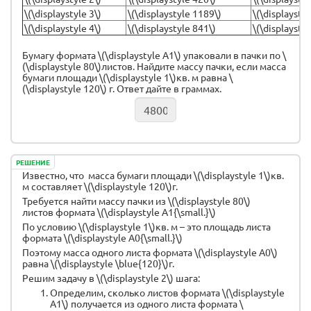
\(\displaystyle 3\)
\(\displaystyle 1189\)
\(\displaysty
\(\displaystyle 4\)
\(\displaystyle 841\)
\(\displaysty
Бумагу формата \(\displaystyle А1\) упаковали в пачки по \
(\displaystyle 80\)листов. Найдите массу пачки, если масса
бумаги площади \(\displaystyle 1\)кв. м равна \
(\displaystyle 120\) г. Ответ дайте в граммах.
РЕШЕНИЕ
Известно, что масса бумаги площади \(\displaystyle 1\)кв.
м составляет \(\displaystyle 120\)г.
Требуется найти массу пачки из \(\displaystyle 80\)
листов формата \(\displaystyle А1{\small.}\)
По условию \(\displaystyle 1\)кв. м – это площадь листа
формата \(\displaystyle А0{\small.}\)
Поэтому масса одного листа формата \(\displaystyle А0\)
равна \(\displaystyle \blue{120}\)г.
Решим задачу в \(\displaystyle 2\) шага:
Определим, сколько листов формата \(\displaystyle
А1\) получается из одного листа формата \