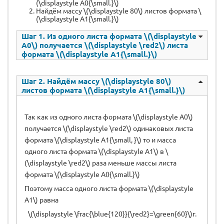
(\displaystyle А0{\small.}\)
Найдём массу \(\displaystyle 80\) листов формата \
(\displaystyle А1{\small.}\)
Шаг 1. Из одного листа формата \(\displaystyle
А0\) получается \(\displaystyle \red2\) листа
формата \(\displaystyle А1{\small.}\)
Шаг 2. Найдём массу \(\displaystyle 80\)
листов формата \(\displaystyle А1{\small.}\)
Так как из одного листа формата \(\displaystyle А0\)
получается \(\displaystyle \red2\) одинаковых листа
формата \(\displaystyle А1{\small, }\) то и масса
одного листа формата \(\displaystyle А1\) в \
(\displaystyle \red2\) раза меньше массы листа
формата \(\displaystyle А0{\small.}\)
Поэтому масса одного листа формата \(\displaystyle
А1\) равна
\(\displaystyle \frac{\blue{120}}{\red2}=\green{60}\)г.