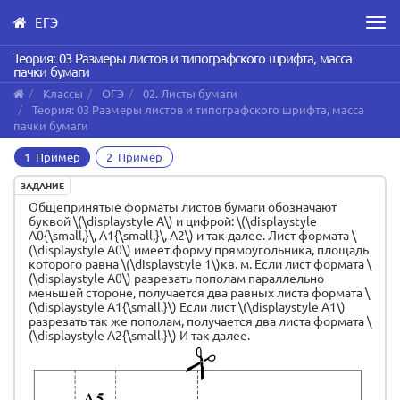
ЕГЭ
Men
Skip
Теория: 03 Размеры листов и типографского шрифта, масса
пачки бумаги
to
main
Классы
ОГЭ
02. Листы бумаги
content
Теория: 03 Размеры листов и типографского шрифта, масса
пачки бумаги
1 Пример
2 Пример
ЗАДАНИЕ
Общепринятые форматы листов бумаги обозначают
буквой \(\displaystyle А\) и цифрой: \(\displaystyle
А0{\small,}\, А1{\small,}\, А2\) и так далее. Лист формата \
(\displaystyle А0\) имеет форму прямоугольника, площадь
которого равна \(\displaystyle 1\)кв. м. Если лист формата \
(\displaystyle А0\) разрезать пополам параллельно
меньшей стороне, получается два равных листа формата \
(\displaystyle А1{\small.}\) Если лист \(\displaystyle А1\)
разрезать так же пополам, получается два листа формата \
(\displaystyle А2{\small.}\) И так далее.