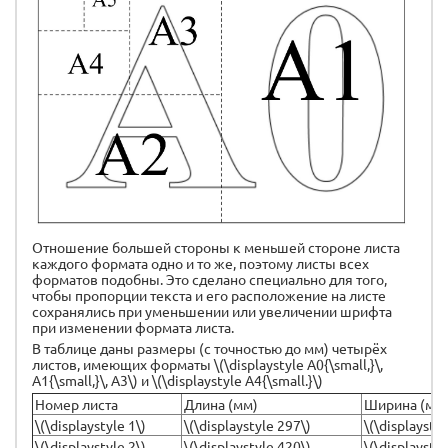
Отношение большей стороны к меньшей стороне листа
каждого формата одно и то же, поэтому листы всех
форматов подобны. Это сделано специально для того,
чтобы пропорции текста и его расположение на листе
сохранялись при уменьшении или увеличении шрифта
при изменении формата листа.
В таблице даны размеры (с точностью до мм) четырёх
листов, имеющих форматы \(\displaystyle А0{\small,}\,
А1{\small,}\, А3\) и \(\displaystyle А4{\small.}\)
Номер листа
Длина (мм)
Ширина (мм
\(\displaystyle 1\)
\(\displaystyle 297\)
\(\displaysty
\(\displaystyle 2\)
\(\displaystyle 420\)
\(\displaysty