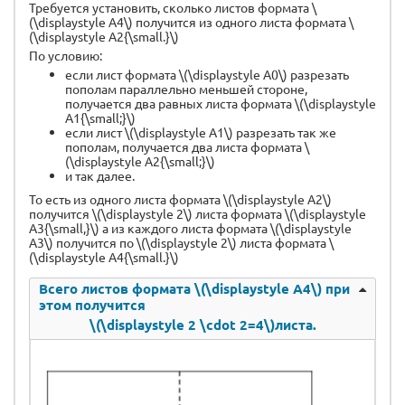
Требуется установить, сколько листов формата \
(\displaystyle А4\) получится из одного листа формата \
(\displaystyle А2{\small.}\)
По условию:
если лист формата \(\displaystyle А0\) разрезать
пополам параллельно меньшей стороне,
получается два равных листа формата \(\displaystyle
А1{\small;}\)
если лист \(\displaystyle А1\) разрезать так же
пополам, получается два листа формата \
(\displaystyle А2{\small;}\)
и так далее.
То есть из одного листа формата \(\displaystyle А2\)
получится \(\displaystyle 2\) листа формата \(\displaystyle
А3{\small,}\) а из каждого листа формата \(\displaystyle
А3\) получится по \(\displaystyle 2\) листа формата \
(\displaystyle А4{\small.}\)
Всего листов формата \(\displaystyle А4\) при
этом получится
\(\displaystyle 2 \cdot 2=4\)листа.