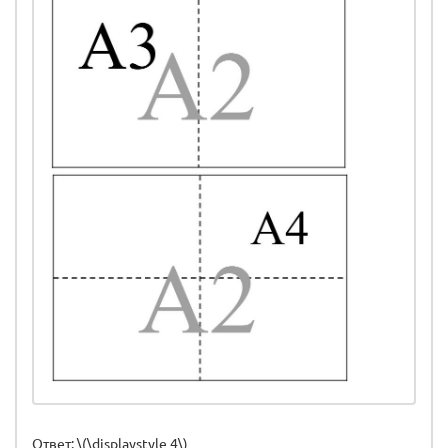
Ответ: \(\displaystyle 4\)