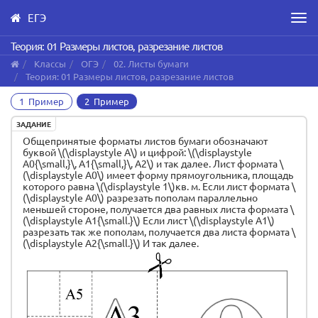
ЕГЭ
Men
Skip
Теория: 01 Размеры листов, разрезание листов
to
Классы
ОГЭ
02. Листы бумаги
main
Теория: 01 Размеры листов, разрезание листов
content
1 Пример
2 Пример
ЗАДАНИЕ
Общепринятые форматы листов бумаги обозначают
буквой \(\displaystyle А\) и цифрой: \(\displaystyle
А0{\small,}\, А1{\small,}\, А2\) и так далее. Лист формата \
(\displaystyle А0\) имеет форму прямоугольника, площадь
которого равна \(\displaystyle 1\)кв. м. Если лист формата \
(\displaystyle А0\) разрезать пополам параллельно
меньшей стороне, получается два равных листа формата \
(\displaystyle А1{\small.}\) Если лист \(\displaystyle А1\)
разрезать так же пополам, получается два листа формата \
(\displaystyle А2{\small.}\) И так далее.