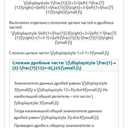
\(\displaystyle 1\frac{1}{3}+3+\left(-1\frac{7}
{12}\right)=\left(1+\frac{1}{3}\right)+3-\left(1+\frac{7}
{12}\right){\small.}\)
Выполним отдельно сложение целых частей и дробных
частей:
\(\displaystyle \left(1+\frac{1}{3}\right)+3+\left(-1-\frac{7}
{12}\right)=(1+3-1)+\left(\frac{1}{3}-\frac{7}{12}\right)
{\small.}\)
Сложим целые части: \(\displaystyle 1+3-1=3{\small.}\)
Сложим дробные части: \(\displaystyle \frac{1}
{3}-\frac{7}{12}=-0{,}25{\small.}\)
Знаменатели данных дробей равны \(\displaystyle
3{\small}\) и \(\displaystyle 12=3\cdot4{\small.}\) Их
наибольший общий делитель – это число \
(\displaystyle 3{\small.}\)
Тогда наименьший общий знаменатель данных
дробей равен \(\displaystyle 3\cdot4{\small.}\)
Приведем дроби к общему знаменателю и