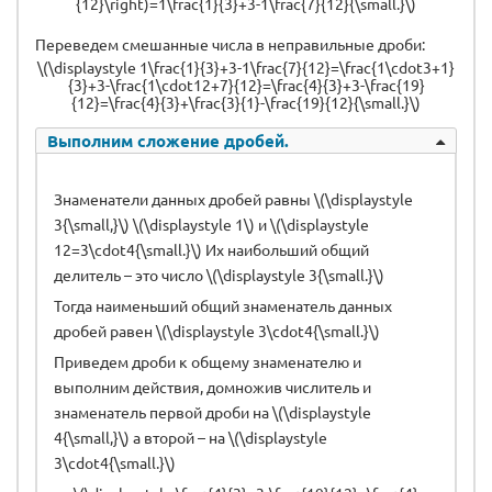
{12}\right)=1\frac{1}{3}+3-1\frac{7}{12}{\small.}\)
Переведем смешанные числа в неправильные дроби:
\(\displaystyle 1\frac{1}{3}+3-1\frac{7}{12}=\frac{1\cdot3+1}
{3}+3-\frac{1\cdot12+7}{12}=\frac{4}{3}+3-\frac{19}
{12}=\frac{4}{3}+\frac{3}{1}-\frac{19}{12}{\small.}\)
Выполним сложение дробей.
Знаменатели данных дробей равны \(\displaystyle
3{\small,}\) \(\displaystyle 1\) и \(\displaystyle
12=3\cdot4{\small.}\) Их наибольший общий
делитель – это число \(\displaystyle 3{\small.}\)
Тогда наименьший общий знаменатель данных
дробей равен \(\displaystyle 3\cdot4{\small.}\)
Приведем дроби к общему знаменателю и
выполним действия, домножив числитель и
знаменатель первой дроби на \(\displaystyle
4{\small,}\) а второй – на \(\displaystyle
3\cdot4{\small.}\)