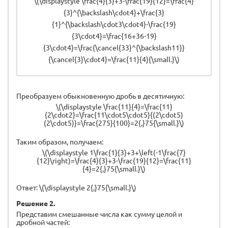
\(\displaystyle \frac{4}{3}+3-\frac{19}{12}=\frac{4}
{3}^{\backslash\cdot4}+\frac{3}
{1}^{\backslash\cdot3\cdot4}-\frac{19}
{3\cdot4}=\frac{16+36-19}
{3\cdot4}=\frac{\cancel{33}^{\backslash11}}
{\cancel{3}\cdot4}=\frac{11}{4}{\small.}\)
Преобразуем обыкновенную дробь в десятичную:
\(\displaystyle \frac{11}{4}=\frac{11}
{2\cdot2}=\frac{11\cdot5\cdot5}{(2\cdot5)
(2\cdot5)}=\frac{275}{100}=2{,}75{\small.}\)
Таким образом, получаем:
\(\displaystyle 1\frac{1}{3}+3+\left(-1\frac{7}
{12}\right)=\frac{4}{3}+3-\frac{19}{12}=\frac{11}
{4}=2{,}75{\small.}\)
Ответ: \(\displaystyle 2{,}75{\small.}\)
Решение 2.
Представим смешанные числа как сумму целой и
дробной частей: