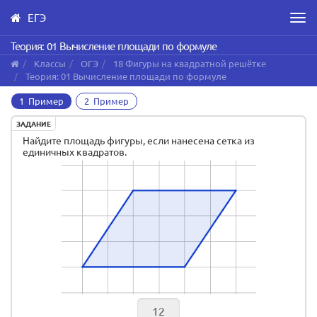
ЕГЭ
Men
Skip
Теория: 01 Вычисление площади по формуле
to
Классы
ОГЭ
18 Фигуры на квадратной решётке
main
Теория: 01 Вычисление площади по формуле
content
1 Пример
2 Пример
ЗАДАНИЕ
Найдите площадь фигуры, если нанесена сетка из
единичных квадратов.