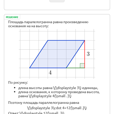
РЕШЕНИЕ
Площадь паралелограмма равна произведению
основания на на высоту:
По рисунку:
длина высоты равна \(\displaystyle 3\) единицы,
длина основания, к которому проведена высота,
равна \(\displaystyle 4{\small . }\)
Поэтому площадь параллелограмма равна
\(\displaystyle 3\cdot 4=12{\small .}\)
Ответ: \(\displaystyle 12{\small . }\)