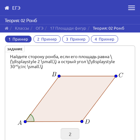
ЕГЭ
Men
Skip
Теория: 02 Ромб
to
Классы
ОГЭ
17 Площади фигур
Теория: 02 Ромб
main
content
1 Пример
2 Пример
3 Пример
4 Пример
ЗАДАНИЕ
Найдите сторону ромба, если его площадь равна \
(\displaystyle 2 \small,\) а острый угол \(\displaystyle
30^\circ \small.\)