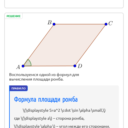
РЕШЕНИЕ
Воспользуемся одной из формул для
вычисления площади ромба.
ПРАВИЛО
Формула площади ромба
\(\displaystyle S=a^2 \cdot \sin \alpha \small,\)
где \(\displaystyle a\) – сторона ромба,
\(\displaystyle \alpha \) – угол между его сторонами.