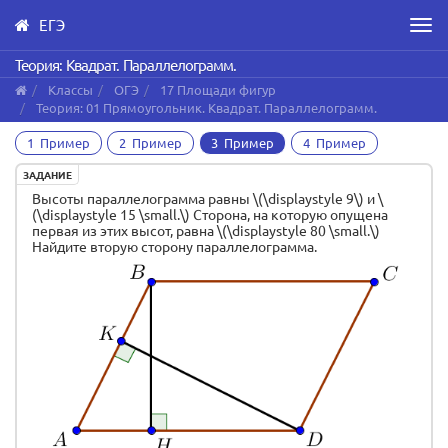
ЕГЭ
Men
Skip
Теория: Квадрат. Параллелограмм.
to
Классы
ОГЭ
17 Площади фигур
main
Теория: 01 Прямоугольник. Квадрат. Параллелограмм.
content
1 Пример
2 Пример
3 Пример
4 Пример
ЗАДАНИЕ
Высоты параллелограмма равны \(\displaystyle 9\) и \
(\displaystyle 15 \small.\) Сторона, на которую опущена
первая из этих высот, равна \(\displaystyle 80 \small.\)
Найдите вторую сторону параллелограмма.