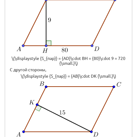
\(\displaystyle {S_{пар}} = {AD}\cdot BH = {80}\cdot 9 = 720
{\small.}\)
С другой стороны,
\(\displaystyle {S_{пар}} = {AB}\cdot DK {\small.}\)